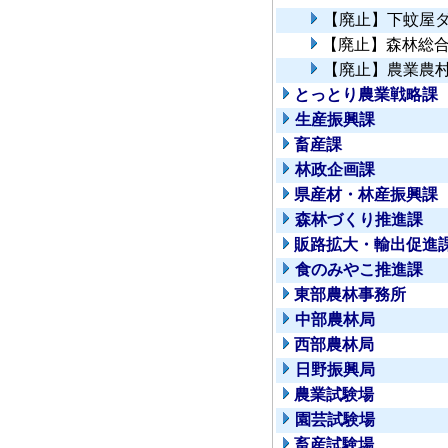
【廃止】下蚊屋
【廃止】森林総
【廃止】農業農
とっとり農業戦略課
生産振興課
畜産課
林政企画課
県産材・林産振興課
森林づくり推進課
販路拡大・輸出促進
食のみやこ推進課
東部農林事務所
中部農林局
西部農林局
日野振興局
農業試験場
園芸試験場
畜産試験場