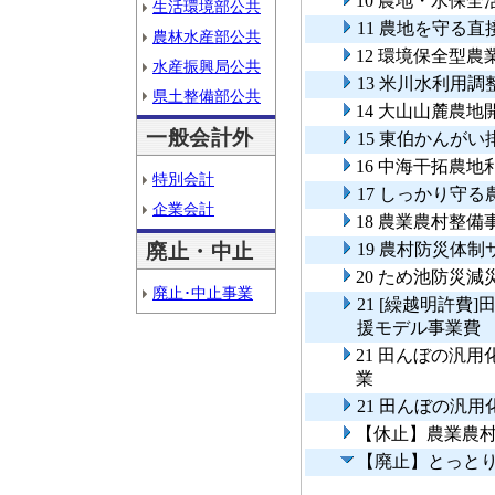
10 農地・水保
生活環境部公共
11 農地を守る
農林水産部公共
12 環境保全型
水産振興局公共
13 米川水利用調
県土整備部公共
14 大山山麓農地
一般会計外
15 東伯かんがい
16 中海干拓農
特別会計
17 しっかり守
企業会計
18 農業農村整
廃止・中止
19 農村防災体
20 ため池防災
廃止･中止事業
21 [繰越明許
援モデル事業費
21 田んぼの汎
業
21 田んぼの汎
【休止】農業農
【廃止】とっと