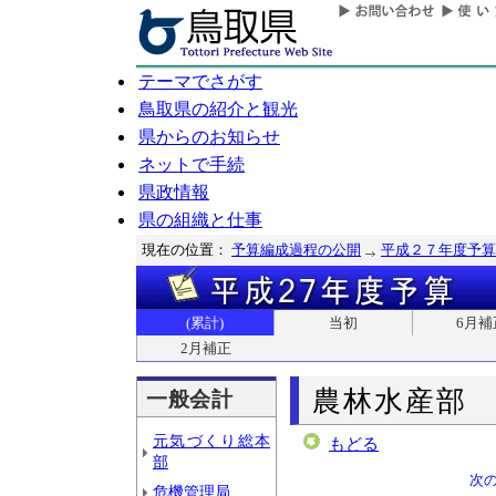
テーマでさがす
鳥取県の紹介と観光
県からのお知らせ
ネットで手続
県政情報
県の組織と仕事
現在の位置：
予算編成過程の公開
平成２７年度予算
(累計)
当初
6月補
2月補正
農林水産部
一般会計
元気づくり総本
もどる
部
次
危機管理局