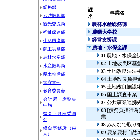
総務部
課
事業名
地域振興部
名
観光交流局
農林水産総務課
農業大学校
福祉保健部
経営支援課
生活環境部
農地・水保全課
商工労働部
01 農地・水保
農林水産部
02 土地改良区
水産振興局
03 土地改良法
県土整備部
04 土地改良負
警察本部
05 土地改良施
教育委員会
06 国土調査事業
会計局・庶務集
07 公共事業連
中局
08 [債務負担
県会・各種委員
業
会
08 みんなで取
総合事務所（再
09 農業農村自
掲）