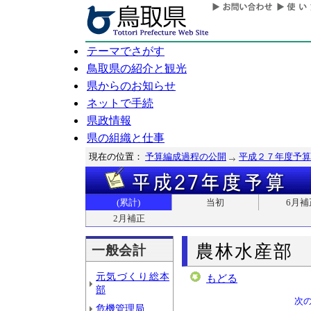
テーマでさがす
鳥取県の紹介と観光
県からのお知らせ
ネットで手続
県政情報
県の組織と仕事
現在の位置：
予算編成過程の公開
平成２７年度予算
(累計)
当初
6月補
2月補正
農林水産部
一般会計
元気づくり総本
もどる
部
次
危機管理局