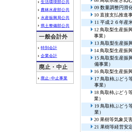
08 鳥取県産き
生活環境部公共
09 数量調整円滑
農林水産部公共
10 直接支払推進
水産振興局公共
11 平成２６年
県土整備部公共
12 鳥取梨生産
事業）
一般会計外
13 鳥取梨生産
特別会計
14 鳥取梨生産
企業会計
15 鳥取梨生産
備事業）
廃止・中止
16 鳥取梨生産
廃止･中止事業
17 鳥取柿ぶど
事業）
18 鳥取柿ぶど
業）
19 鳥取柿ぶど
業）
20 果樹等気象災
21 果樹等経営