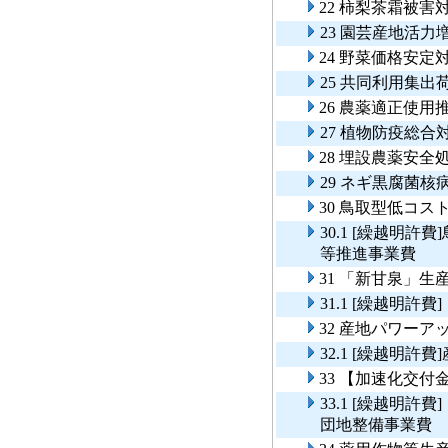
22 柿梨茶霜被
23 園芸産地活力
24 野菜価格安定
25 共同利用集
26 農薬適正使用
27 植物防疫総合
28 埋設農薬安全
29 ネギ黒腐菌
30 鳥取型低コ
30.1 [繰越明
等推進事業費
31 「新甘泉」
31.1 [繰越明
32 産地パワーア
32.1 [繰越明
33 【加速化交
33.1 [繰越明
団地整備事業費