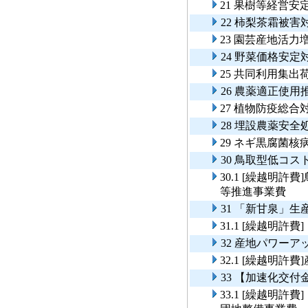
21 果樹等経営
22 柿梨茶霜被
23 園芸産地活力
24 野菜価格安定
25 共同利用集
26 農薬適正使用
27 植物防疫総合
28 埋設農薬安
29 ネギ黒腐菌
30 鳥取型低コ
30.1 [繰越明
等推進事業費
31 「新甘泉」
31.1 [繰越明
32 産地パワーア
32.1 [繰越明
33 【加速化交
33.1 [繰越明