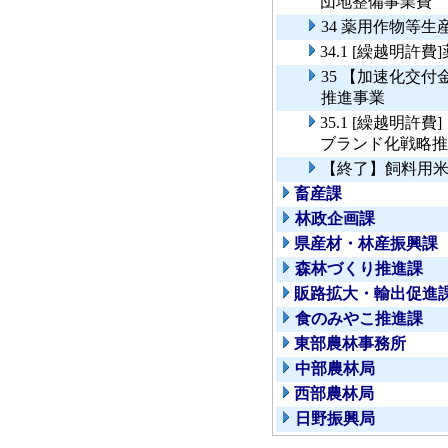
団地整備事業費
34 薬用作物等
34.1 [繰越明
35 【加速化交
推進事業
35.1 [繰越明
ブランド化戦略推
【終了】飼料用
畜産課
林政企画課
県産材・林産振興課
森林づくり推進課
販路拡大・輸出促進
食のみやこ推進課
東部農林事務所
中部農林局
西部農林局
日野振興局