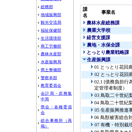
総務部
課
事業名
地域振興部
名
観光交流局
農林水産総務課
農業大学校
福祉保健部
経営支援課
生活環境部
農地・水保全課
商工労働部
とっとり農業戦略課
農林水産部
生産振興課
水産振興局
01 とっとり花回
県土整備部
02 とっとり花
警察本部
02.1 [債務負
教育委員会
定管理者制度）
会計局・庶務集
03 鳥取二十世
中局
04 鳥取二十世
県会・各種委員
05 生産振興推進
会
06 鳥獣被害総合
総合事務所（再
07 有機・特別
掲）