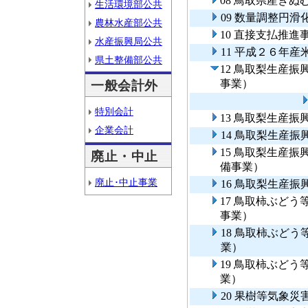
08 鳥取県産き
生活環境部公共
09 数量調整円滑
農林水産部公共
10 直接支払推進
水産振興局公共
11 平成２６年
県土整備部公共
12 鳥取梨生産
事業）
一般会計外
特別会計
13 鳥取梨生産
企業会計
14 鳥取梨生産
15 鳥取梨生産
廃止・中止
備事業）
廃止･中止事業
16 鳥取梨生産
17 鳥取柿ぶど
事業）
18 鳥取柿ぶど
業）
19 鳥取柿ぶど
業）
20 果樹等気象災