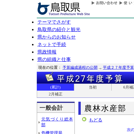
テーマでさがす
鳥取県の紹介と観光
県からのお知らせ
ネットで手続
県政情報
県の組織と仕事
現在の位置：
予算編成過程の公開
平成２７年度予算
(累計)
当初
6月補
2月補正
農林水産部
一般会計
元気づくり総本
もどる
部
次
危機管理局