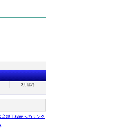
2月臨時
水産部工程表へのリンク
略