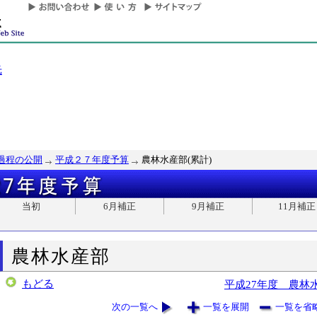
光
過程の公開
平成２７年度予算
農林水産部(累計)
当初
6月補正
9月補正
11月補正
農林水産部
もどる
平成27年度 農林
次の一覧へ
一覧を展開
一覧を省