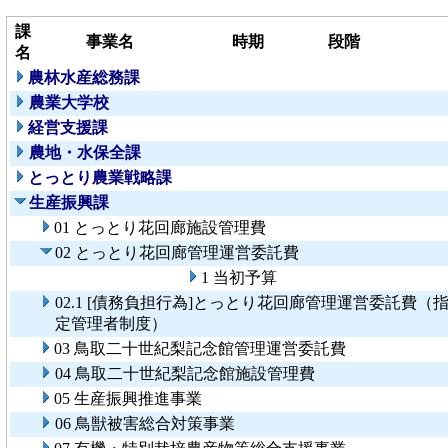
課
事業名
時期
段階
名
農林水産総務課
農業大学校
経営支援課
農地・水保全課
とっとり農業戦略課
生産振興課
01 とっとり花回廊施設管理費
02 とっとり花回廊管理運営委託費
1 当初予算
02.1 [債務負担行為]とっとり花回廊管理運営委託費（
定管理者制度）
03 鳥取二十世紀梨記念館管理運営委託費
04 鳥取二十世紀梨記念館施設管理費
05 生産振興推進事業
06 鳥獣被害総合対策事業