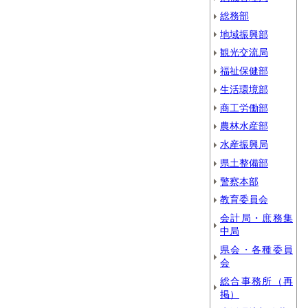
総務部
地域振興部
観光交流局
福祉保健部
生活環境部
商工労働部
農林水産部
水産振興局
県土整備部
警察本部
教育委員会
会計局・庶務集
中局
県会・各種委員
会
総合事務所（再
掲）