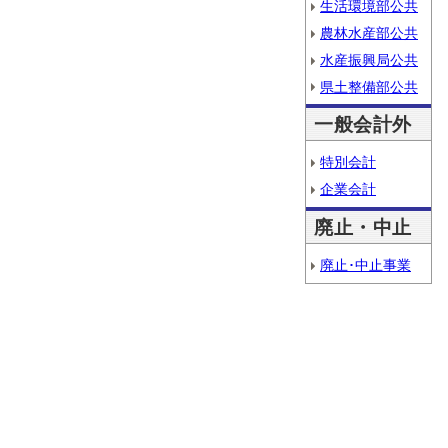
生活環境部公共
農林水産部公共
水産振興局公共
県土整備部公共
一般会計外
特別会計
企業会計
廃止・中止
廃止･中止事業