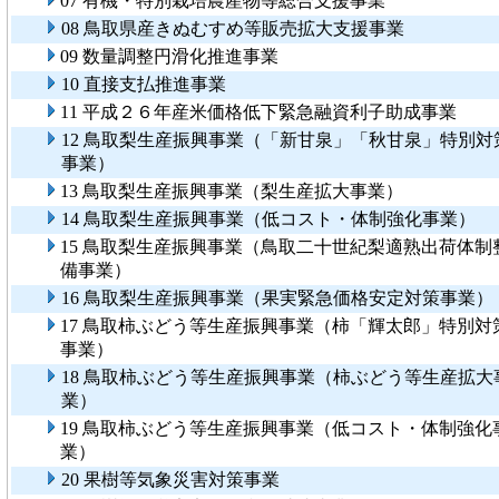
07 有機・特別栽培農産物等総合支援事業
08 鳥取県産きぬむすめ等販売拡大支援事業
09 数量調整円滑化推進事業
10 直接支払推進事業
11 平成２６年産米価格低下緊急融資利子助成事業
12 鳥取梨生産振興事業（「新甘泉」「秋甘泉」特別対
事業）
13 鳥取梨生産振興事業（梨生産拡大事業）
14 鳥取梨生産振興事業（低コスト・体制強化事業）
15 鳥取梨生産振興事業（鳥取二十世紀梨適熟出荷体制
備事業）
16 鳥取梨生産振興事業（果実緊急価格安定対策事業）
17 鳥取柿ぶどう等生産振興事業（柿「輝太郎」特別対
事業）
18 鳥取柿ぶどう等生産振興事業（柿ぶどう等生産拡大
業）
19 鳥取柿ぶどう等生産振興事業（低コスト・体制強化
業）
20 果樹等気象災害対策事業