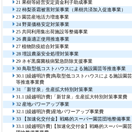
21 果樹等経営安定資金利子助成事業
22 柿梨茶霜被害対策事業（果樹共済加入促進事業）
23 園芸産地活力増進事業
24 野菜価格安定対策事業
25 共同利用集出荷施設等整備事業
26 農薬適正使用推進事業
27 植物防疫総合対策事業
28 埋設農薬安全処理対策事業
29 ネギ黒腐菌核病緊急防除支援事業
30 鳥取型低コストハウスによる施設園芸等推進事業
30.1 [繰越明許費]鳥取型低コストハウスによる施設園芸
等推進事業費
31 「新甘泉」生産拡大特別対策事業
31.1 [繰越明許費]「新甘泉」生産拡大特別対策事業費
32 産地パワーアップ事業
32.1 [繰越明許費]産地パワーアップ事業費
33 【加速化交付金】戦略的スーパー園芸団地整備事業
33.1 [繰越明許費]【加速化交付金】戦略的スーパー園芸