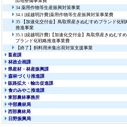
団地整備事業費
34 薬用作物等生産振興対策事業
34.1 [繰越明許費]薬用作物等生産振興対策事業費
35 【加速化交付金】鳥取県産きぬむすめブランド化戦
推進事業
35.1 [繰越明許費]【加速化交付金】鳥取県産きぬむすめ
ブランド化戦略推進事業費
【終了】飼料用米集出荷対策支援事業
畜産課
林政企画課
県産材・林産振興課
森林づくり推進課
販路拡大・輸出促進課
食のみやこ推進課
東部農林事務所
中部農林局
西部農林局
日野振興局