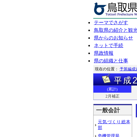
テーマでさがす
鳥取県の紹介と観
県からのお知らせ
ネットで手続
県政情報
県の組織と仕事
現在の位置：
予算編成
(累計)
2月補正
一般会計
元気づくり総本
部
危機管理局