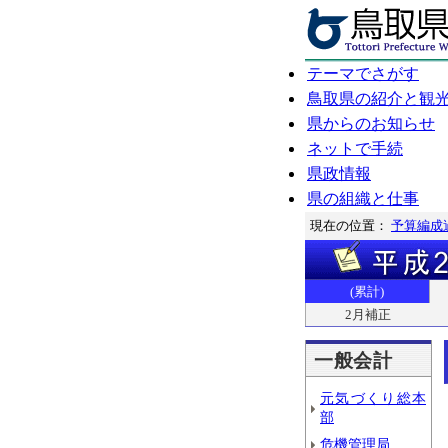
テーマでさがす
鳥取県の紹介と観
県からのお知らせ
ネットで手続
県政情報
県の組織と仕事
現在の位置：
予算編成
(累計)
2月補正
一般会計
元気づくり総本
部
危機管理局