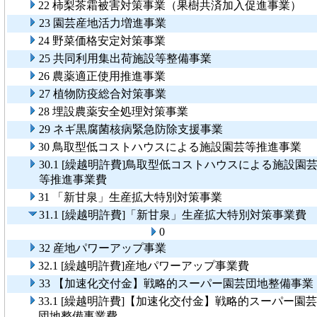
22 柿梨茶霜被害対策事業（果樹共済加入促進事業）
23 園芸産地活力増進事業
24 野菜価格安定対策事業
25 共同利用集出荷施設等整備事業
26 農薬適正使用推進事業
27 植物防疫総合対策事業
28 埋設農薬安全処理対策事業
29 ネギ黒腐菌核病緊急防除支援事業
30 鳥取型低コストハウスによる施設園芸等推進事業
30.1 [繰越明許費]鳥取型低コストハウスによる施設園
等推進事業費
31 「新甘泉」生産拡大特別対策事業
31.1 [繰越明許費]「新甘泉」生産拡大特別対策事業費
0
32 産地パワーアップ事業
32.1 [繰越明許費]産地パワーアップ事業費
33 【加速化交付金】戦略的スーパー園芸団地整備事業
33.1 [繰越明許費]【加速化交付金】戦略的スーパー園芸
団地整備事業費