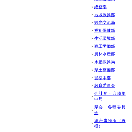
総務部
地域振興部
観光交流局
福祉保健部
生活環境部
商工労働部
農林水産部
水産振興局
県土整備部
警察本部
教育委員会
会計局・庶務集
中局
県会・各種委員
会
総合事務所（再
掲）