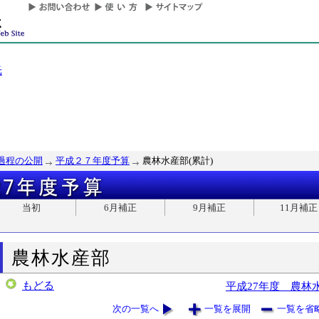
光
過程の公開
平成２７年度予算
農林水産部(累計)
当初
6月補正
9月補正
11月補正
農林水産部
もどる
平成27年度 農林
次の一覧へ
一覧を展開
一覧を省