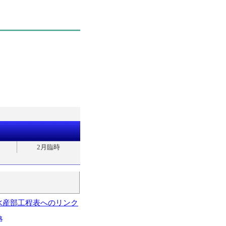
2月臨時
水産部工程表へのリンク
略