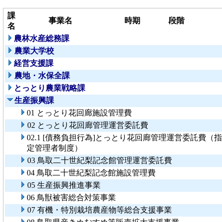
課
事業名
時期
段階
名
農林水産総務課
農業大学校
経営支援課
農地・水保全課
とっとり農業戦略課
生産振興課
01 とっとり花回廊施設管理費
02 とっとり花回廊管理運営委託費
02.1 [債務負担行為]とっとり花回廊管理運営委託費（指
定管理者制度）
03 鳥取二十世紀梨記念館管理運営委託費
04 鳥取二十世紀梨記念館施設管理費
05 生産振興推進事業
06 鳥獣被害総合対策事業
07 有機・特別栽培農産物等総合支援事業