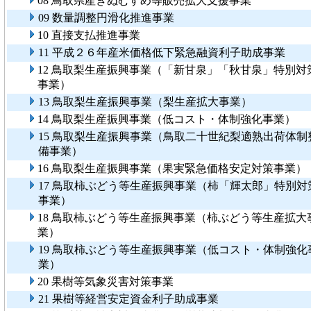
08 鳥取県産きぬむすめ等販売拡大支援事業
09 数量調整円滑化推進事業
10 直接支払推進事業
11 平成２６年産米価格低下緊急融資利子助成事業
12 鳥取梨生産振興事業（「新甘泉」「秋甘泉」特別対
事業）
13 鳥取梨生産振興事業（梨生産拡大事業）
14 鳥取梨生産振興事業（低コスト・体制強化事業）
15 鳥取梨生産振興事業（鳥取二十世紀梨適熟出荷体制
備事業）
16 鳥取梨生産振興事業（果実緊急価格安定対策事業）
17 鳥取柿ぶどう等生産振興事業（柿「輝太郎」特別対
事業）
18 鳥取柿ぶどう等生産振興事業（柿ぶどう等生産拡大
業）
19 鳥取柿ぶどう等生産振興事業（低コスト・体制強化
業）
20 果樹等気象災害対策事業
21 果樹等経営安定資金利子助成事業