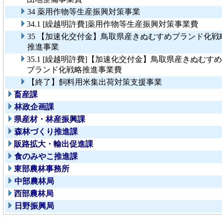
34 薬用作物等生産振興対策事業
34.1 [繰越明許費]薬用作物等生産振興対策事業費
35 【加速化交付金】鳥取県産きぬむすめブランド化戦
推進事業
35.1 [繰越明許費]【加速化交付金】鳥取県産きぬむすめ
ブランド化戦略推進事業費
【終了】飼料用米集出荷対策支援事業
畜産課
林政企画課
県産材・林産振興課
森林づくり推進課
販路拡大・輸出促進課
食のみやこ推進課
東部農林事務所
中部農林局
西部農林局
日野振興局