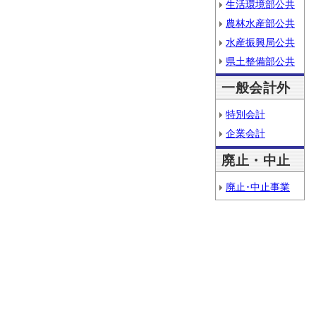
生活環境部公共
農林水産部公共
水産振興局公共
県土整備部公共
一般会計外
特別会計
企業会計
廃止・中止
廃止･中止事業