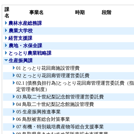
課
事業名
時期
段階
名
農林水産総務課
農業大学校
経営支援課
農地・水保全課
とっとり農業戦略課
生産振興課
01 とっとり花回廊施設管理費
02 とっとり花回廊管理運営委託費
02.1 [債務負担行為]とっとり花回廊管理運営委託費（指
定管理者制度）
03 鳥取二十世紀梨記念館管理運営委託費
04 鳥取二十世紀梨記念館施設管理費
05 生産振興推進事業
06 鳥獣被害総合対策事業
07 有機・特別栽培農産物等総合支援事業