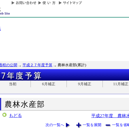
光
過程の公開
平成２７年度予算
農林水産部(累計)
当初
6月補正
9月補正
11月補正
農林水産部
もどる
平成27年度 農林
次の一覧へ
一覧を展開
一覧を省