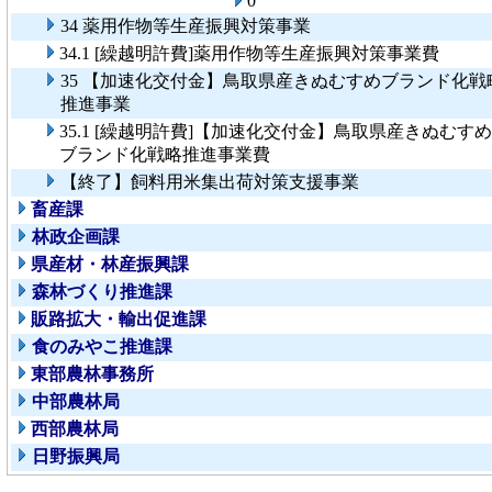
0
34 薬用作物等生産振興対策事業
34.1 [繰越明許費]薬用作物等生産振興対策事業費
35 【加速化交付金】鳥取県産きぬむすめブランド化戦
推進事業
35.1 [繰越明許費]【加速化交付金】鳥取県産きぬむすめ
ブランド化戦略推進事業費
【終了】飼料用米集出荷対策支援事業
畜産課
林政企画課
県産材・林産振興課
森林づくり推進課
販路拡大・輸出促進課
食のみやこ推進課
東部農林事務所
中部農林局
西部農林局
日野振興局