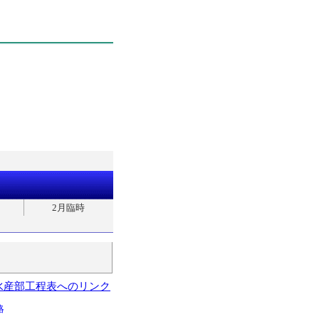
2月臨時
水産部工程表へのリンク
略