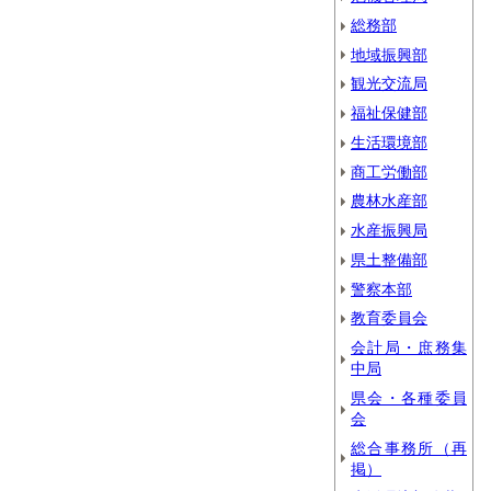
総務部
地域振興部
観光交流局
福祉保健部
生活環境部
商工労働部
農林水産部
水産振興局
県土整備部
警察本部
教育委員会
会計局・庶務集
中局
県会・各種委員
会
総合事務所（再
掲）