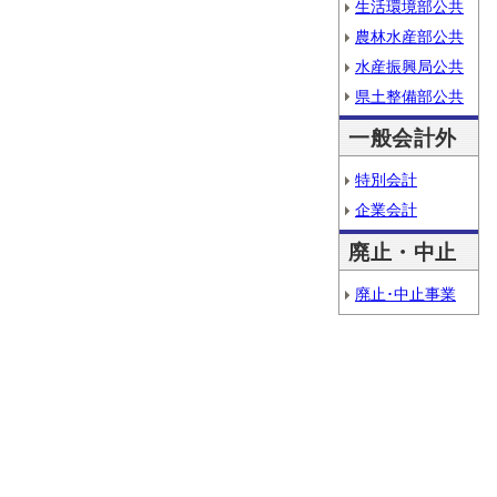
生活環境部公共
農林水産部公共
水産振興局公共
県土整備部公共
一般会計外
特別会計
企業会計
廃止・中止
廃止･中止事業