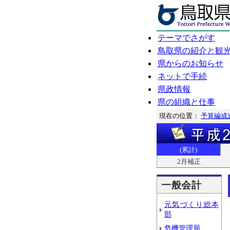
テーマでさがす
鳥取県の紹介と観
県からのお知らせ
ネットで手続
県政情報
県の組織と仕事
現在の位置：
予算編成
(累計)
2月補正
一般会計
元気づくり総本
部
危機管理局