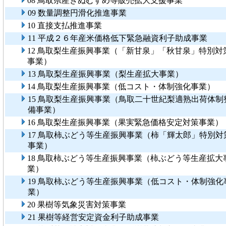
08 鳥取県産きぬむすめ等販売拡大支援事業
09 数量調整円滑化推進事業
10 直接支払推進事業
11 平成２６年産米価格低下緊急融資利子助成事業
12 鳥取梨生産振興事業（「新甘泉」「秋甘泉」特別対
事業）
13 鳥取梨生産振興事業（梨生産拡大事業）
14 鳥取梨生産振興事業（低コスト・体制強化事業）
15 鳥取梨生産振興事業（鳥取二十世紀梨適熟出荷体制
備事業）
16 鳥取梨生産振興事業（果実緊急価格安定対策事業）
17 鳥取柿ぶどう等生産振興事業（柿「輝太郎」特別対
事業）
18 鳥取柿ぶどう等生産振興事業（柿ぶどう等生産拡大
業）
19 鳥取柿ぶどう等生産振興事業（低コスト・体制強化
業）
20 果樹等気象災害対策事業
21 果樹等経営安定資金利子助成事業