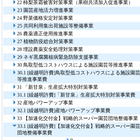
22 柿梨茶霜被害対策事業（果樹共済加入促進事業）
23 園芸産地活力増進事業
24 野菜価格安定対策事業
25 共同利用集出荷施設等整備事業
26 農薬適正使用推進事業
27 植物防疫総合対策事業
28 埋設農薬安全処理対策事業
29 ネギ黒腐菌核病緊急防除支援事業
30 鳥取型低コストハウスによる施設園芸等推進事業
30.1 [繰越明許費]鳥取型低コストハウスによる施設園
等推進事業費
31 「新甘泉」生産拡大特別対策事業
31.1 [繰越明許費]「新甘泉」生産拡大特別対策事業費
32 産地パワーアップ事業
32.1 [繰越明許費]産地パワーアップ事業費
33 【加速化交付金】戦略的スーパー園芸団地整備事業
33.1 [繰越明許費]【加速化交付金】戦略的スーパー園
団地整備事業費