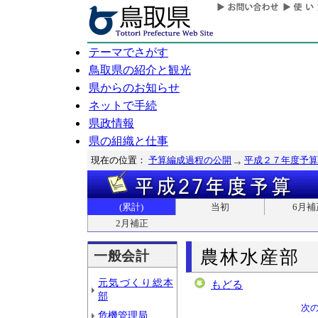
テーマでさがす
鳥取県の紹介と観光
県からのお知らせ
ネットで手続
県政情報
県の組織と仕事
現在の位置：
予算編成過程の公開
平成２７年度予算
(累計)
当初
6月補
2月補正
農林水産部
一般会計
元気づくり総本
もどる
部
次
危機管理局