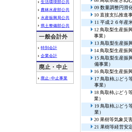
08 鳥取県産き
生活環境部公共
09 数量調整円滑
農林水産部公共
10 直接支払推進
水産振興局公共
11 平成２６年
県土整備部公共
12 鳥取梨生産
事業）
一般会計外
13 鳥取梨生産
特別会計
14 鳥取梨生産
企業会計
15 鳥取梨生産
備事業）
廃止・中止
16 鳥取梨生産
廃止･中止事業
17 鳥取柿ぶど
事業）
18 鳥取柿ぶど
業）
19 鳥取柿ぶど
業）
20 果樹等気象災
21 果樹等経営