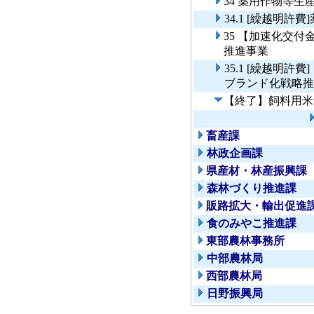
34 薬用作物等
34.1 [繰越明
35 【加速化交
推進事業
35.1 [繰越明
ブランド化戦略推
【終了】飼料用米
畜産課
林政企画課
県産材・林産振興課
森林づくり推進課
販路拡大・輸出促進
食のみやこ推進課
東部農林事務所
中部農林局
西部農林局
日野振興局