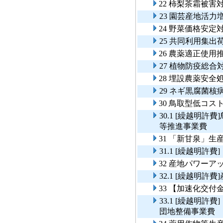
22 柿梨茶霜被
23 園芸産地活力
24 野菜価格安定
25 共同利用集
26 農薬適正使用
27 植物防疫総合
28 埋設農薬安全
29 ネギ黒腐菌
30 鳥取型低コ
30.1 [繰越明
等推進事業費
31 「新甘泉」
31.1 [繰越明
32 産地パワーア
32.1 [繰越明
33 【加速化交
33.1 [繰越明
団地整備事業費