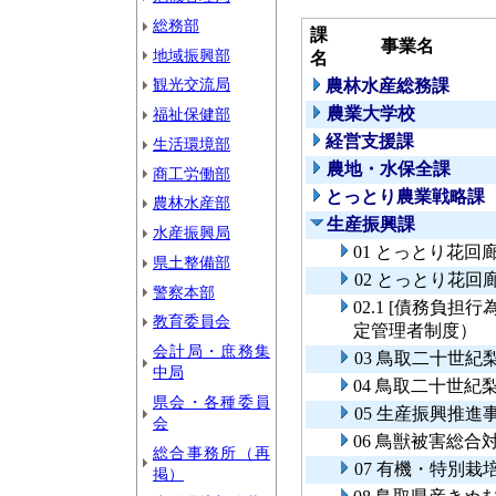
総務部
課
事業名
地域振興部
名
観光交流局
農林水産総務課
農業大学校
福祉保健部
経営支援課
生活環境部
農地・水保全課
商工労働部
とっとり農業戦略課
農林水産部
生産振興課
水産振興局
01 とっとり花回
県土整備部
02 とっとり花
警察本部
02.1 [債務負
教育委員会
定管理者制度）
会計局・庶務集
03 鳥取二十世
中局
04 鳥取二十世
県会・各種委員
05 生産振興推進
会
06 鳥獣被害総合
総合事務所（再
07 有機・特別
掲）