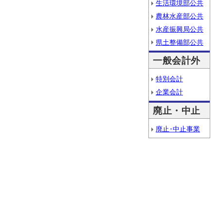
生活環境部公共
農林水産部公共
水産振興局公共
県土整備部公共
一般会計外
特別会計
企業会計
廃止・中止
廃止･中止事業