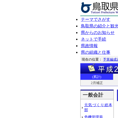
テーマでさがす
鳥取県の紹介と観
県からのお知らせ
ネットで手続
県政情報
県の組織と仕事
現在の位置：
予算編成
(累計)
2月補正
一般会計
元気づくり総本
部
危機管理局