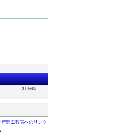
2月臨時
水産部工程表へのリンク
略