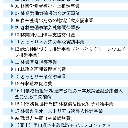
06 林業労働者福祉向上推進事業
07 林業労働力確保総合対策事業
08 森林整備のための地域活動支援事業
09 森林整備事業入札等関係業務
10 林業関係団体等支援交付金
11 とっとり木と森の学校実践事業
12 緑の仲間づくり推進事業（とっとりグリーンウエイ
ブ推進事業）
13 林業普及指導事業
14 林政企画課管理運営費
15 とっとり林業金融事業
16 分収造林促進費
16.1 [債務負担行為]造林公社の日本政策金融公庫借入
金に係る損失補償
16.2 [債務負担行為]森林整備活性化利子補給事業
17 林業創生オーストリア技術導入推進事業
99 職員人件費（林業総務費）
【廃止】里山資本主義鳥取モデルプロジェクト