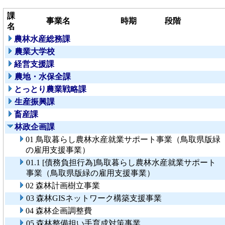
課
事業名
時期
段階
名
農林水産総務課
農業大学校
経営支援課
農地・水保全課
とっとり農業戦略課
生産振興課
畜産課
林政企画課
01 鳥取暮らし農林水産就業サポート事業（鳥取県版緑
の雇用支援事業）
01.1 [債務負担行為]鳥取暮らし農林水産就業サポート
事業（鳥取県版緑の雇用支援事業）
02 森林計画樹立事業
03 森林GISネットワーク構築支援事業
04 森林企画調整費
05 森林整備担い手育成対策事業