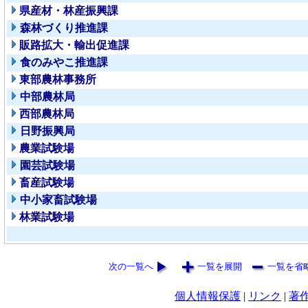
県産材・林産振興課
森林づくり推進課
販路拡大・輸出促進課
食のみやこ推進課
東部農林事務所
中部農林局
西部農林局
日野振興局
農業試験場
園芸試験場
畜産試験場
中小家畜試験場
林業試験場
次の一覧へ
一覧を展開
一覧を省
個人情報保護
|
リンク
|
著