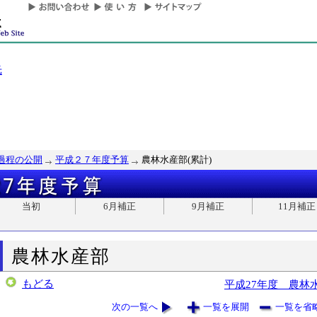
光
過程の公開
平成２７年度予算
農林水産部(累計)
当初
6月補正
9月補正
11月補正
農林水産部
もどる
平成27年度 農林
次の一覧へ
一覧を展開
一覧を省