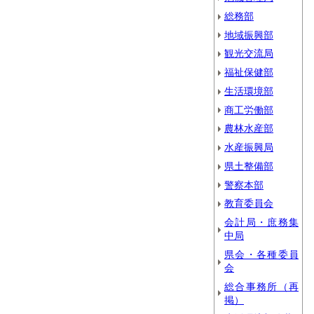
総務部
地域振興部
観光交流局
福祉保健部
生活環境部
商工労働部
農林水産部
水産振興局
県土整備部
警察本部
教育委員会
会計局・庶務集
中局
県会・各種委員
会
総合事務所（再
掲）