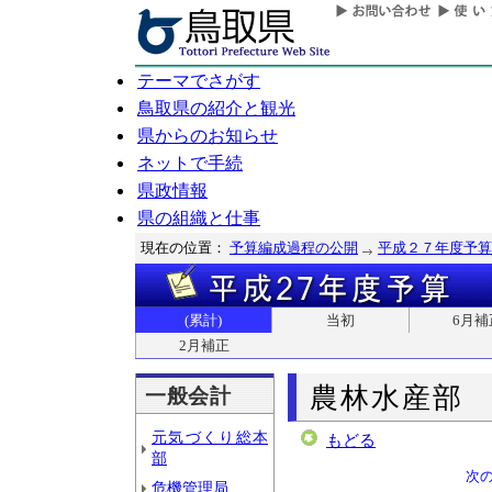
テーマでさがす
鳥取県の紹介と観光
県からのお知らせ
ネットで手続
県政情報
県の組織と仕事
現在の位置：
予算編成過程の公開
平成２７年度予算
(累計)
当初
6月補
2月補正
農林水産部
一般会計
元気づくり総本
もどる
部
次
危機管理局