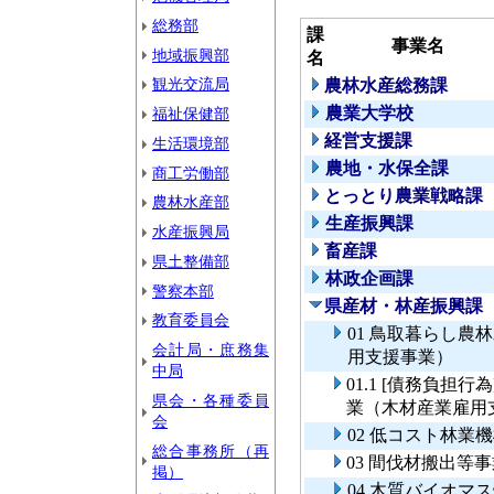
総務部
課
事業名
地域振興部
名
観光交流局
農林水産総務課
農業大学校
福祉保健部
経営支援課
生活環境部
農地・水保全課
商工労働部
とっとり農業戦略課
農林水産部
生産振興課
水産振興局
畜産課
県土整備部
林政企画課
警察本部
県産材・林産振興課
教育委員会
01 鳥取暮らし
会計局・庶務集
用支援事業）
中局
01.1 [債務負
県会・各種委員
業（木材産業雇用
会
02 低コスト林業
総合事務所（再
03 間伐材搬出等
掲）
04 木質バイオマ