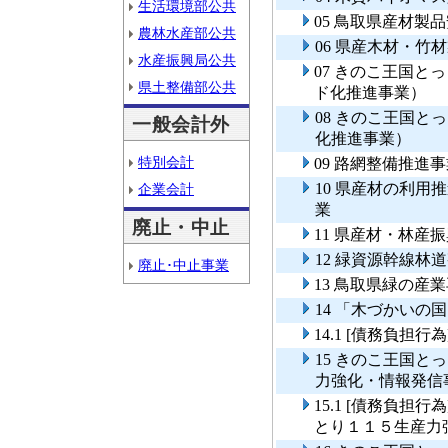
生活環境部公共
05 鳥取県産材製
農林水産部公共
06 県産木材・
水産振興局公共
07 きのこ王国
県土整備部公共
ド化推進事業）
08 きのこ王国
一般会計外
化推進事業）
特別会計
09 路網整備推進
10 県産材の利
企業会計
業
廃止・中止
11 県産材・林産
12 緑資源幹線林
廃止･中止事業
13 鳥取県緑の産
14 「木づかいの
14.1 [債務負
15 きのこ王国
力強化・情報発信
15.1 [債務負
とり１１５生産力