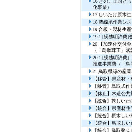
16 きのこ王国
化事業）
17 しいたけ原木
18 架線系作業シ
19 合板・製材生
19.1 [繰越明
20 【加速化交付
（「鳥取茸王」緊
20.1 [繰越明
推進事業費（「
21 鳥取県緑の産
【移管】県産材・
【移管】鳥取式作
【休止】木造公共
【統合】乾しいた
【統合】県産材住
【統合】原木しい
【統合】鳥取しい
【統合】鳥取発Ｃ