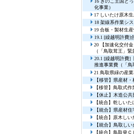
16 きのこ王国
化事業）
17 しいたけ原木
18 架線系作業シ
19 合板・製材生
19.1 [繰越明
20 【加速化交付
（「鳥取茸王」緊
20.1 [繰越明
推進事業費（「
21 鳥取県緑の産
【移管】県産材・
【移管】鳥取式作
【休止】木造公共
【統合】乾しいた
【統合】県産材住
【統合】原木しい
【統合】鳥取しい
【統合】鳥取発Ｃ