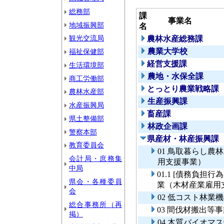
総務部
課
事業名
地域振興部
名
観光交流局
農林水産総務課
農業大学校
福祉保健部
経営支援課
生活環境部
農地・水保全課
商工労働部
とっとり農業戦略課
農林水産部
生産振興課
水産振興局
畜産課
県土整備部
林政企画課
警察本部
県産材・林産振興課
教育委員会
01 鳥取暮らし
会計局・庶務集
用支援事業）
中局
01.1 [債務負
県会・各種委員
業（木材産業雇用
会
02 低コスト林業
総合事務所（再
03 間伐材搬出等
掲）
04 木質バイオマ