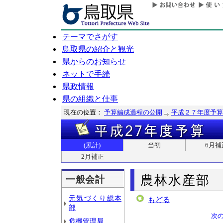
テーマでさがす
鳥取県の紹介と観光
県からのお知らせ
ネットで手続
県政情報
県の組織と仕事
現在の位置：
予算編成過程の公開
平成２７年度予算
(累計)
当初
6月補
2月補正
農林水産部
一般会計
元気づくり総本
もどる
部
次
危機管理局