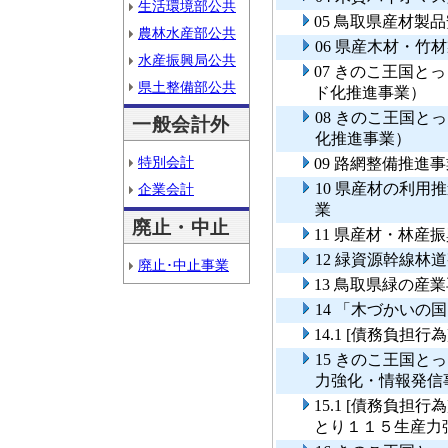
生活環境部公共
05 鳥取県産材製
農林水産部公共
06 県産木材・
水産振興局公共
07 きのこ王国
県土整備部公共
ド化推進事業）
08 きのこ王国
一般会計外
化推進事業）
特別会計
09 路網整備推進
10 県産材の利
企業会計
業
廃止・中止
11 県産材・林産
12 緑資源幹線林
廃止･中止事業
13 鳥取県緑の産
14 「木づかいの
14.1 [債務負
15 きのこ王国
力強化・情報発信
15.1 [債務負
とり１１５生産力