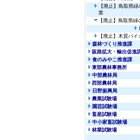
【廃止】鳥取県緑
業
【廃止】鳥取県緑
【廃止】木質バイ
森林づくり推進課
販路拡大・輸出促進
食のみやこ推進課
東部農林事務所
中部農林局
西部農林局
日野振興局
農業試験場
園芸試験場
畜産試験場
中小家畜試験場
林業試験場