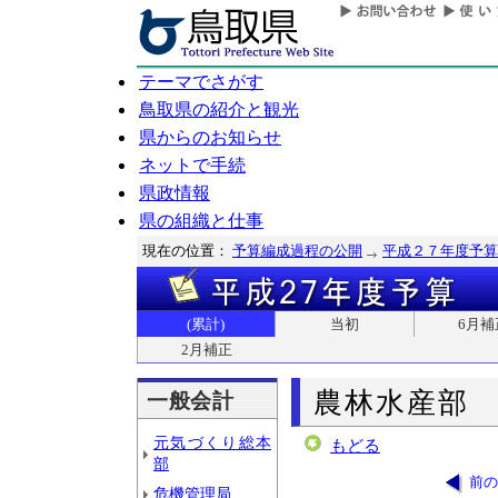
テーマでさがす
鳥取県の紹介と観光
県からのお知らせ
ネットで手続
県政情報
県の組織と仕事
現在の位置：
予算編成過程の公開
平成２７年度予算
(累計)
当初
6月補
2月補正
農林水産部
一般会計
元気づくり総本
もどる
部
前の
危機管理局