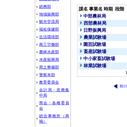
総務部
課名
事業名
時期
段階
地域振興部
中部農林局
観光交流局
西部農林局
福祉保健部
日野振興局
生活環境部
農業試験場
園芸試験場
商工労働部
畜産試験場
農林水産部
中小家畜試験場
水産振興局
林業試験場
県土整備部
警察本部
教育委員会
前の
会計局・庶務集
中局
県会・各種委員
会
総合事務所（再
掲）