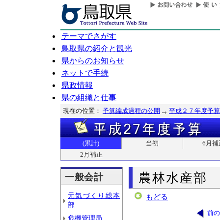
テーマでさがす
鳥取県の紹介と観光
県からのお知らせ
ネットで手続
県政情報
県の組織と仕事
現在の位置：
予算編成過程の公開
平成２７年度予算
(累計)
当初
6月補
2月補正
農林水産部
一般会計
元気づくり総本
もどる
部
前の
危機管理局