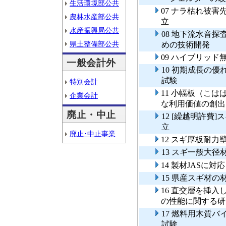
生活環境部公共
07 ナラ枯れ被
農林水産部公共
立
水産振興局公共
08 地下流水音
県土整備部公共
めの技術開発
09 ハイブリッ
一般会計外
10 初期成長の
試験
特別会計
11 小幅板（こ
企業会計
な利用価値の創出
廃止・中止
12 [繰越明許費
立
廃止･中止事業
12 スギ厚板耐
13 スギ一般大
14 製材JASに
15 県産スギ材
16 直交層を挿
の性能に関する研
17 燃料用木質
試験