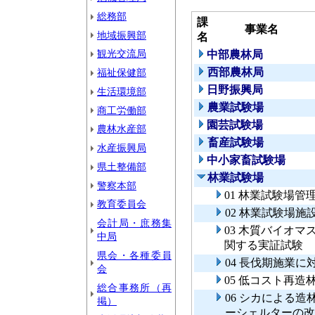
総務部
課
事業名
地域振興部
名
観光交流局
中部農林局
西部農林局
福祉保健部
日野振興局
生活環境部
農業試験場
商工労働部
園芸試験場
農林水産部
畜産試験場
水産振興局
中小家畜試験場
県土整備部
林業試験場
警察本部
01 林業試験場管
教育委員会
02 林業試験場施
会計局・庶務集
03 木質バイオ
中局
関する実証試験
県会・各種委員
04 長伐期施業
会
05 低コスト再
総合事務所（再
06 シカによる
掲）
ーシェルターの改