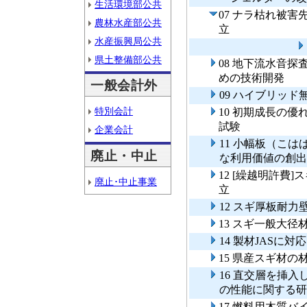
生活環境部公共
07 ナラ枯れ被
農林水産部公共
立
水産振興局公共
県土整備部公共
08 地下流水音
めの技術開発
一般会計外
09 ハイブリッ
特別会計
10 初期成長の
試験
企業会計
11 小幅板（こ
廃止・中止
な利用価値の創出
12 [繰越明許費
廃止･中止事業
立
12 スギ厚板耐
13 スギ一般大
14 製材JASに
15 県産スギ材
16 直交層を挿
の性能に関する研
17 燃料用木質