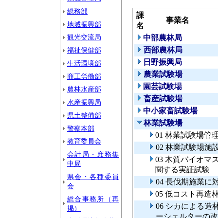
総務部
課
事業名
地域振興部
名
観光交流局
中部農林局
西部農林局
福祉保健部
日野振興局
生活環境部
農業試験場
商工労働部
園芸試験場
農林水産部
畜産試験場
水産振興局
中小家畜試験場
県土整備部
林業試験場
警察本部
01 林業試験場管
教育委員会
02 林業試験場施
会計局・庶務集
03 木質バイオ
中局
関する実証試験
県会・各種委員
04 長伐期施業
会
05 低コスト再
総合事務所（再
06 シカによる
掲）
ーシェルターの改