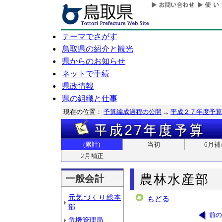
テーマでさがす
鳥取県の紹介と観光
県からのお知らせ
ネットで手続
県政情報
県の組織と仕事
現在の位置：
予算編成過程の公開
平成２７年度予算
(累計)
当初
6月補
2月補正
農林水産部
一般会計
元気づくり総本
もどる
部
前の
危機管理局