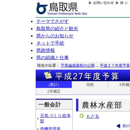
テーマでさがす
鳥取県の紹介と観光
県からのお知らせ
ネットで手続
県政情報
県の組織と仕事
現在の位置：
予算編成過程の公開
平成２７年度予算
(累計)
当初
6月補
2月補正
農林水産部
一般会計
元気づくり総本
もどる
部
前の
危機管理局