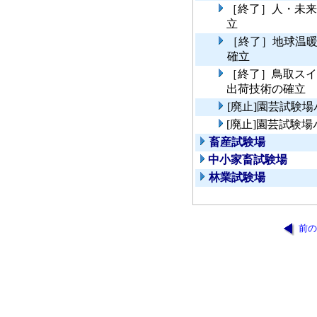
［終了］人・未来
立
［終了］地球温
確立
［終了］鳥取スイ
出荷技術の確立
[廃止]園芸試験
[廃止]園芸試験
畜産試験場
中小家畜試験場
林業試験場
前の