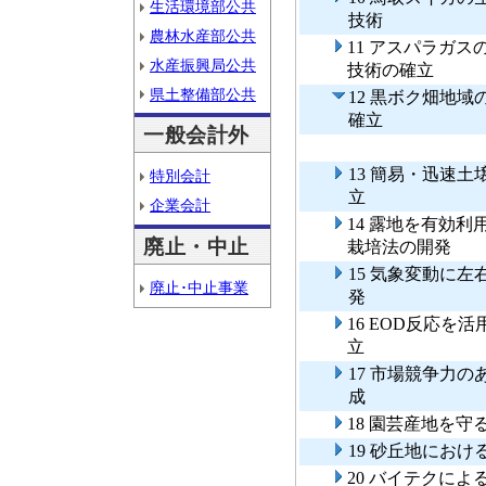
生活環境部公共
技術
農林水産部公共
11 アスパラガ
水産振興局公共
技術の確立
県土整備部公共
12 黒ボク畑地
確立
一般会計外
13 簡易・迅速
特別会計
立
企業会計
14 露地を有効
廃止・中止
栽培法の開発
15 気象変動に
廃止･中止事業
発
16 EOD反応
立
17 市場競争力
成
18 園芸産地を
19 砂丘地にお
20 バイテクに