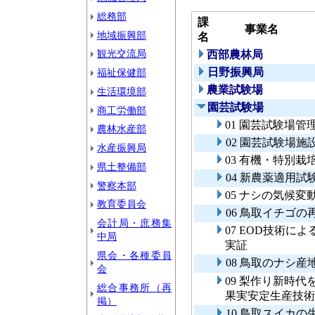
総務部
課
事業名
地域振興部
名
観光交流局
西部農林局
日野振興局
福祉保健部
農業試験場
生活環境部
園芸試験場
商工労働部
01 園芸試験場管
農林水産部
02 園芸試験場施
水産振興局
03 有機・特別
県土整備部
04 新農薬適用試
警察本部
05 ナシの気候
教育委員会
06 鳥取イチゴ
会計局・庶務集
07 EOD技術
中局
実証
県会・各種委員
08 鳥取のナシ
会
09 梨作り新時
総合事務所（再
果実安定生産技術
掲）
10 鳥取スイカ