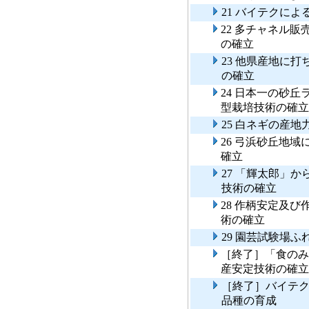
21 バイテクに
22 多チャネル販
の確立
23 他県産地に
の確立
24 日本一の砂
型栽培技術の確立
25 白ネギの産
26 弓浜砂丘地
確立
27 「輝太郎」
技術の確立
28 作柄安定及
術の確立
29 園芸試験場
［終了］「食のみ
産安定技術の確立
［終了］バイテ
品種の育成