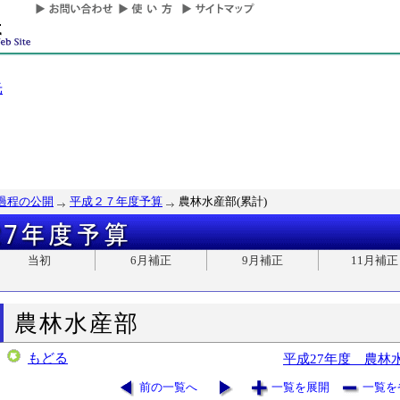
光
過程の公開
平成２７年度予算
農林水産部(累計)
当初
6月補正
9月補正
11月補正
農林水産部
もどる
平成27年度 農林
前の一覧へ
一覧を展開
一覧を