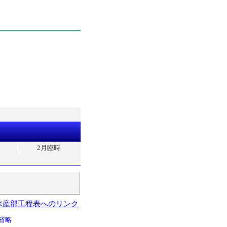
2月臨時
水産部工程表へのリンク
省略