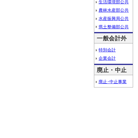
生活環境部公共
農林水産部公共
水産振興局公共
県土整備部公共
一般会計外
特別会計
企業会計
廃止・中止
廃止･中止事業