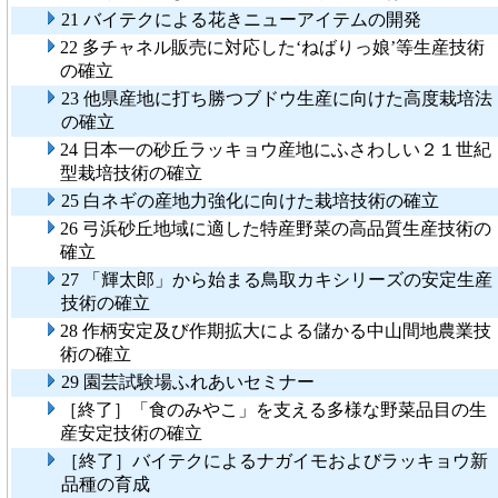
21 バイテクによる花きニューアイテムの開発
22 多チャネル販売に対応した‘ねばりっ娘’等生産技術
の確立
23 他県産地に打ち勝つブドウ生産に向けた高度栽培法
の確立
24 日本一の砂丘ラッキョウ産地にふさわしい２１世紀
型栽培技術の確立
25 白ネギの産地力強化に向けた栽培技術の確立
26 弓浜砂丘地域に適した特産野菜の高品質生産技術の
確立
27 「輝太郎」から始まる鳥取カキシリーズの安定生産
技術の確立
28 作柄安定及び作期拡大による儲かる中山間地農業技
術の確立
29 園芸試験場ふれあいセミナー
［終了］「食のみやこ」を支える多様な野菜品目の生
産安定技術の確立
［終了］バイテクによるナガイモおよびラッキョウ新
品種の育成