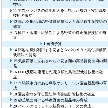
技術
11 アスパラガスの産地拡大を目指した省力・安定栽培
技術の確立
12 黒ボク畑地域の野菜供給量拡大と高品質生産技術の
確立
13 簡易・迅速土壌診断による野菜の適正施肥技術の確
立
1 当初予算
14 露地を有効利用する花きとシバの省力・高付加価値
栽培法の開発
15 気象変動に左右されない花き類の高品質化技術の開
発
16 EOD反応を活用した花き類の鳥取型栽培技術の確
立
17 市場競争力のある鳥取オンリーワン園芸新品種の育
成
18 園芸産地を守る難防除病害虫防除技術の確立
19 砂丘地における特産野菜の新品種の育成
20 バイテクによるナシ新品種シリーズの育成