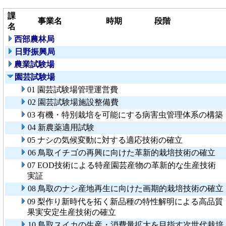
課
事業名
時期
段階
名
西部農林局
日野振興局
農業試験場
園芸試験場
01 園芸試験場管理運営費
02 園芸試験場施設整備費
03 有機・特別栽培を可能にする病害虫管理体系の構築
04 新農薬適用試験
05 ナシの気候変動に対する適応技術の確立
06 鳥取イチゴの再興に向けた革新的栽培技術の確立
07 EOD技術による特産園芸産物の革新的な生産技術
実証
08 鳥取のナシ産地再生に向けた画期的栽培技術の確立
09 梨作り新時代を拓く新品種の特性解明による高品質
果実安定生産技術の確立
10 鳥取スイカの生産・消費量拡大を目指す次世代栽培