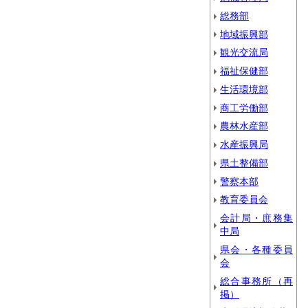
総務部
地域振興部
観光交流局
福祉保健部
生活環境部
商工労働部
農林水産部
水産振興局
県土整備部
警察本部
教育委員会
会計局・庶務集
中局
県会・各種委員
会
総合事務所（再
掲）