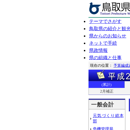
テーマでさがす
鳥取県の紹介と観
県からのお知らせ
ネットで手続
県政情報
県の組織と仕事
現在の位置：
予算編成
(累計)
2月補正
一般会計
元気づくり総本
部
危機管理局