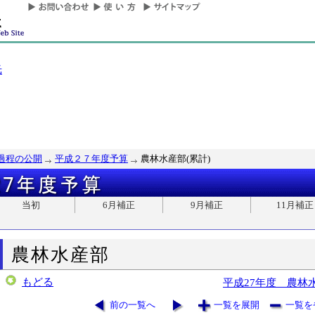
光
過程の公開
平成２７年度予算
農林水産部(累計)
当初
6月補正
9月補正
11月補正
農林水産部
もどる
平成27年度 農林
前の一覧へ
一覧を展開
一覧を