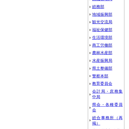
総務部
地域振興部
観光交流局
福祉保健部
生活環境部
商工労働部
農林水産部
水産振興局
県土整備部
警察本部
教育委員会
会計局・庶務集
中局
県会・各種委員
会
総合事務所（再
掲）