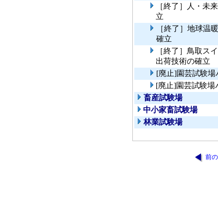
［終了］人・未来
立
［終了］地球温
確立
［終了］鳥取スイ
出荷技術の確立
[廃止]園芸試験
[廃止]園芸試験
畜産試験場
中小家畜試験場
林業試験場
前の