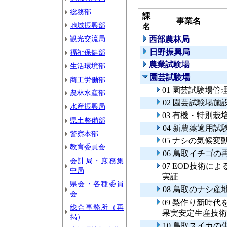
総務部
課
事業名
地域振興部
名
観光交流局
西部農林局
日野振興局
福祉保健部
農業試験場
生活環境部
園芸試験場
商工労働部
01 園芸試験場管
農林水産部
02 園芸試験場施
水産振興局
03 有機・特別
県土整備部
04 新農薬適用試
警察本部
05 ナシの気候
教育委員会
06 鳥取イチゴ
会計局・庶務集
07 EOD技術
中局
実証
県会・各種委員
08 鳥取のナシ
会
09 梨作り新時
総合事務所（再
果実安定生産技術
掲）
10 鳥取スイカ