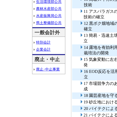
生活環境部公共
技術
農林水産部公共
11 アスパラガ
水産振興局公共
技術の確立
県土整備部公共
12 黒ボク畑地
確立
一般会計外
13 簡易・迅速
立
特別会計
14 露地を有効
企業会計
栽培法の開発
廃止・中止
15 気象変動に
発
廃止･中止事業
16 EOD反応
立
17 市場競争力
成
18 園芸産地を
19 砂丘地にお
20 バイテクに
21 バイテクに