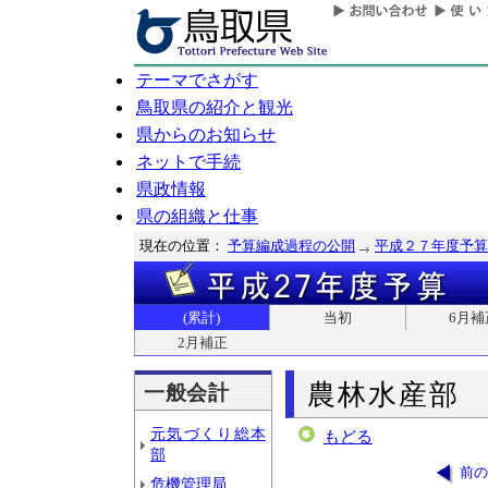
テーマでさがす
鳥取県の紹介と観光
県からのお知らせ
ネットで手続
県政情報
県の組織と仕事
現在の位置：
予算編成過程の公開
平成２７年度予算
(累計)
当初
6月補
2月補正
農林水産部
一般会計
元気づくり総本
もどる
部
前の
危機管理局