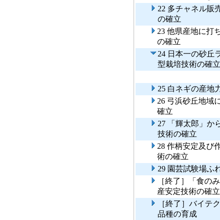
22 多チャネル
の確立
23 他県産地に
の確立
24 日本一の砂
型栽培技術の確
25 白ネギの産
26 弓浜砂丘地
確立
27 「輝太郎」
技術の確立
28 作柄安定及
術の確立
29 園芸試験場
［終了］「食のみ
産安定技術の確立
［終了］バイテ
品種の育成