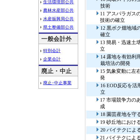
生活環境部公共
技術
農林水産部公共
11 アスパラガ
水産振興局公共
技術の確立
県土整備部公共
12 黒ボク畑地
確立
一般会計外
13 簡易・迅速
立
特別会計
14 露地を有効
企業会計
栽培法の開発
廃止・中止
15 気象変動に
発
廃止･中止事業
16 EOD反応
立
17 市場競争力
成
18 園芸産地を
19 砂丘地にお
20 バイテクに
21 バイテクに