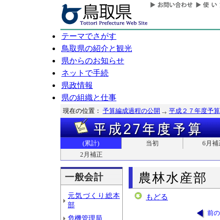
テーマでさがす
鳥取県の紹介と観光
県からのお知らせ
ネットで手続
県政情報
県の組織と仕事
現在の位置：
予算編成過程の公開
平成２７年度予算
(累計)
当初
6月補
2月補正
農林水産部
一般会計
元気づくり総本
もどる
部
前の
危機管理局