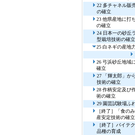
22 多チャネル
の確立
23 他県産地に
の確立
24 日本一の砂
型栽培技術の確
25 白ネギの産
26 弓浜砂丘地
確立
27 「輝太郎」
技術の確立
28 作柄安定及
術の確立
29 園芸試験場
［終了］「食のみ
産安定技術の確立
［終了］バイテ
品種の育成