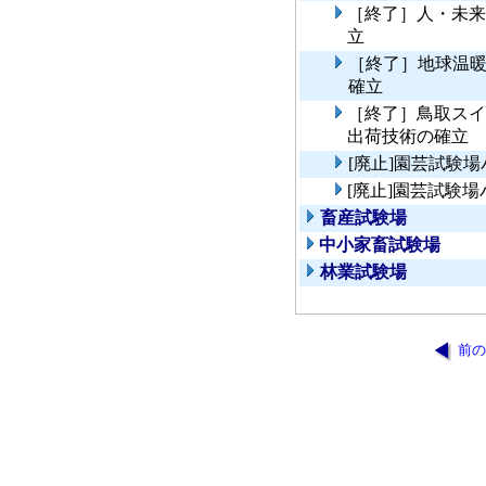
［終了］人・未来
立
［終了］地球温
確立
［終了］鳥取スイ
出荷技術の確立
[廃止]園芸試験
[廃止]園芸試験
畜産試験場
中小家畜試験場
林業試験場
前の