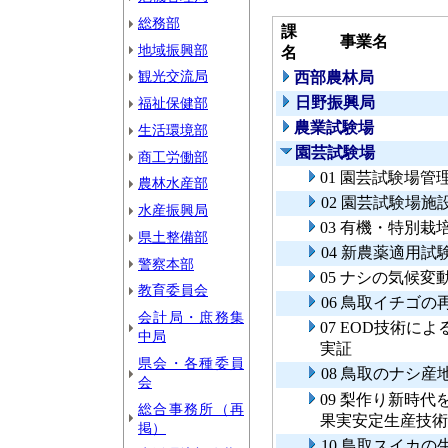
総務部
課
事業名
地域振興部
名
観光交流局
西部農林局
日野振興局
福祉保健部
農業試験場
生活環境部
園芸試験場
商工労働部
01 園芸試験場管
農林水産部
02 園芸試験場施
水産振興局
03 有機・特別
県土整備部
04 新農薬適用試
警察本部
05 ナシの気候
教育委員会
06 鳥取イチゴ
会計局・庶務集
07 EOD技術
中局
実証
県会・各種委員
08 鳥取のナシ
会
09 梨作り新時
総合事務所（再
果実安定生産技術
掲）
10 鳥取スイカ