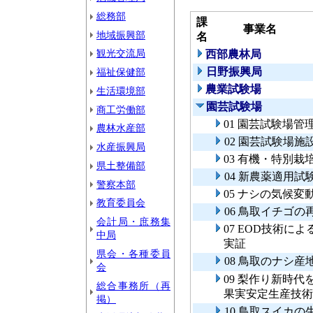
総務部
課
事業名
地域振興部
名
観光交流局
西部農林局
日野振興局
福祉保健部
農業試験場
生活環境部
園芸試験場
商工労働部
01 園芸試験場管
農林水産部
02 園芸試験場施
水産振興局
03 有機・特別
県土整備部
04 新農薬適用試
警察本部
05 ナシの気候
教育委員会
06 鳥取イチゴ
会計局・庶務集
07 EOD技術
中局
実証
県会・各種委員
08 鳥取のナシ
会
09 梨作り新時
総合事務所（再
果実安定生産技術
掲）
10 鳥取スイカ