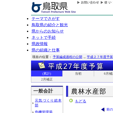
テーマでさがす
鳥取県の紹介と観光
県からのお知らせ
ネットで手続
県政情報
県の組織と仕事
現在の位置：
予算編成過程の公開
平成２７年度予算
(累計)
当初
6月補
2月補正
農林水産部
一般会計
元気づくり総本
もどる
部
前の
危機管理局