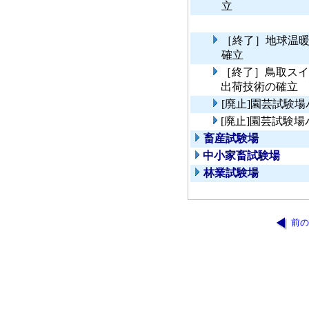
立
［終了］地球温
確立
［終了］鳥取スイ
出荷技術の確立
[廃止]園芸試験
[廃止]園芸試験
畜産試験場
中小家畜試験場
林業試験場
前の