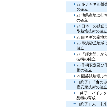
22 多チャネル
の確立
23 他県産地に
の確立
24 日本一の砂
型栽培技術の確
25 白ネギの産
26 弓浜砂丘地
確立
27 「輝太郎」
技術の確立
28 作柄安定及
術の確立
29 園芸試験場
［終了］「食の
産安定技術の確
［終了］バイテク
品種の育成
［終了］人・未