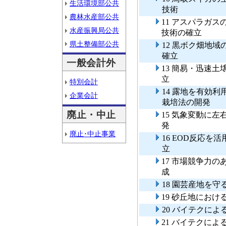
生活環境部公共
技術
農林水産部公共
11 アスパラガ
水産振興局公共
技術の確立
県土整備部公共
12 黒ボク畑地
確立
一般会計外
13 簡易・迅速
立
特別会計
14 露地を有効
企業会計
栽培法の開発
廃止・中止
15 気象変動に
発
廃止･中止事業
16 EOD反応
立
17 市場競争力
成
18 園芸産地を
19 砂丘地にお
20 バイテクに
21 バイテクに