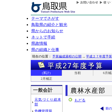
テーマでさがす
鳥取県の紹介と観光
県からのお知らせ
ネットで手続
県政情報
県の組織と仕事
現在の位置：
予算編成過程の公開
平成２７年度予算
(累計)
当初
6月補
2月補正
農林水産部
一般会計
元気づくり総本
もどる
部
前の
危機管理局