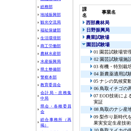
総務部
課
事業名
地域振興部
名
観光交流局
西部農林局
日野振興局
福祉保健部
農業試験場
生活環境部
園芸試験場
商工労働部
01 園芸試験場管
農林水産部
02 園芸試験場施
水産振興局
03 有機・特別
県土整備部
04 新農薬適用試
警察本部
05 ナシの気候
教育委員会
06 鳥取イチゴ
会計局・庶務集
07 EOD技術
中局
実証
県会・各種委員
08 鳥取のナシ
会
09 梨作り新時
総合事務所（再
果実安定生産技術
掲）
10 鳥取スイカ