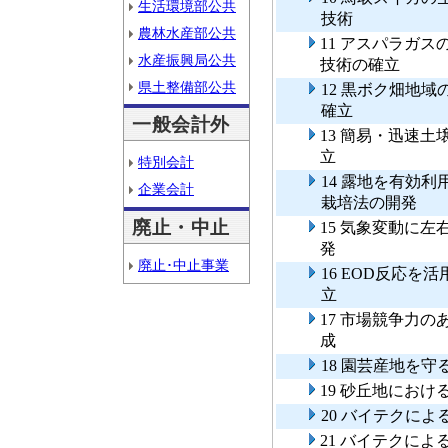
生活環境部公共
技術
農林水産部公共
11 アスパラガ
水産振興局公共
技術の確立
県土整備部公共
12 黒ボク畑地
確立
一般会計外
13 簡易・迅速
立
特別会計
14 露地を有効
企業会計
栽培法の開発
廃止・中止
15 気象変動に
発
廃止･中止事業
16 EOD反応
立
17 市場競争力
成
18 園芸産地を
19 砂丘地にお
20 バイテクに
21 バイテクに