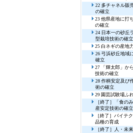
22 多チャネル
の確立
23 他県産地に
の確立
24 日本一の砂
型栽培技術の確
25 白ネギの産
26 弓浜砂丘地
確立
27 「輝太郎」
技術の確立
28 作柄安定及
術の確立
29 園芸試験場
［終了］「食の
産安定技術の確
［終了］バイテク
品種の育成
［終了］人・未