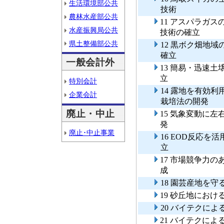
生活環境部公共
技術
農林水産部公共
11 アスパラガ
水産振興局公共
技術の確立
県土整備部公共
12 黒ボク畑地
確立
一般会計外
13 簡易・迅速
立
特別会計
14 露地を有効
企業会計
栽培法の開発
廃止・中止
15 気象変動に
発
廃止･中止事業
16 EOD反応
立
17 市場競争力
成
18 園芸産地を
19 砂丘地にお
20 バイテクに
21 バイテクに