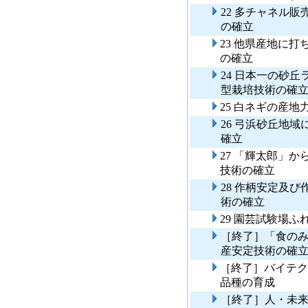
22 多チャネル
の確立
23 他県産地に
の確立
24 日本一の砂
型栽培技術の確
25 白ネギの産
26 弓浜砂丘地
確立
27 「輝太郎」
技術の確立
28 作柄安定及
術の確立
29 園芸試験場
［終了］「食の
産安定技術の確
［終了］バイテク
品種の育成
［終了］人・未