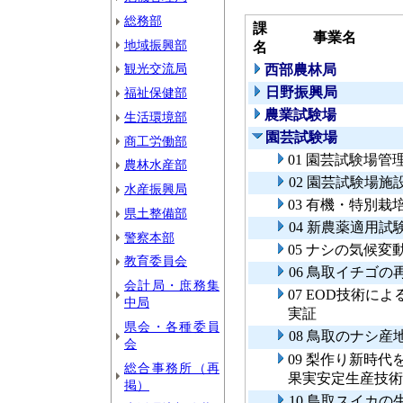
総務部
課
事業名
地域振興部
名
観光交流局
西部農林局
日野振興局
福祉保健部
農業試験場
生活環境部
園芸試験場
商工労働部
01 園芸試験場管
農林水産部
02 園芸試験場施
水産振興局
03 有機・特別
県土整備部
04 新農薬適用試
警察本部
05 ナシの気候
教育委員会
06 鳥取イチゴ
会計局・庶務集
07 EOD技術
中局
実証
県会・各種委員
08 鳥取のナシ
会
09 梨作り新時
総合事務所（再
果実安定生産技術
掲）
10 鳥取スイカ