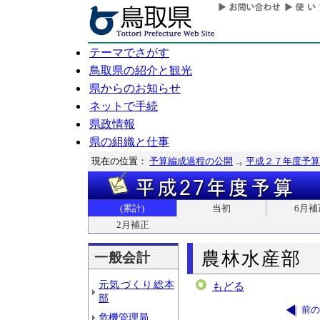
テーマでさがす
鳥取県の紹介と観光
県からのお知らせ
ネットで手続
県政情報
県の組織と仕事
現在の位置：
予算編成過程の公開
平成２７年度予算
(累計)
当初
6月補
2月補正
農林水産部
一般会計
元気づくり総本
もどる
部
前の
危機管理局