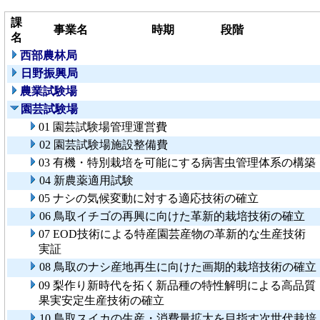
課
事業名
時期
段階
名
西部農林局
日野振興局
農業試験場
園芸試験場
01 園芸試験場管理運営費
02 園芸試験場施設整備費
03 有機・特別栽培を可能にする病害虫管理体系の構築
04 新農薬適用試験
05 ナシの気候変動に対する適応技術の確立
06 鳥取イチゴの再興に向けた革新的栽培技術の確立
07 EOD技術による特産園芸産物の革新的な生産技術
実証
08 鳥取のナシ産地再生に向けた画期的栽培技術の確立
09 梨作り新時代を拓く新品種の特性解明による高品質
果実安定生産技術の確立
10 鳥取スイカの生産・消費量拡大を目指す次世代栽培