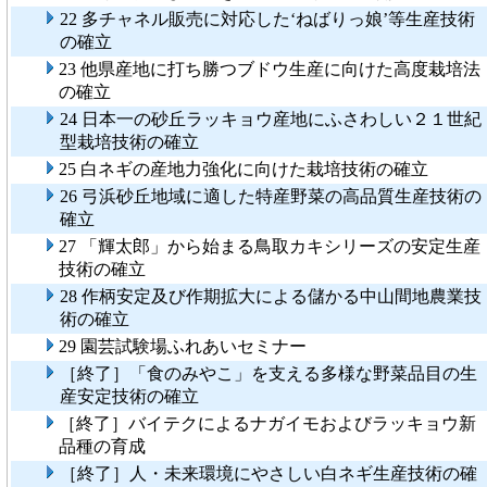
22 多チャネル販売に対応した‘ねばりっ娘’等生産技術
の確立
23 他県産地に打ち勝つブドウ生産に向けた高度栽培法
の確立
24 日本一の砂丘ラッキョウ産地にふさわしい２１世紀
型栽培技術の確立
25 白ネギの産地力強化に向けた栽培技術の確立
26 弓浜砂丘地域に適した特産野菜の高品質生産技術の
確立
27 「輝太郎」から始まる鳥取カキシリーズの安定生産
技術の確立
28 作柄安定及び作期拡大による儲かる中山間地農業技
術の確立
29 園芸試験場ふれあいセミナー
［終了］「食のみやこ」を支える多様な野菜品目の生
産安定技術の確立
［終了］バイテクによるナガイモおよびラッキョウ新
品種の育成
［終了］人・未来環境にやさしい白ネギ生産技術の確