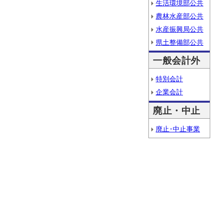
生活環境部公共
農林水産部公共
水産振興局公共
県土整備部公共
一般会計外
特別会計
企業会計
廃止・中止
廃止･中止事業