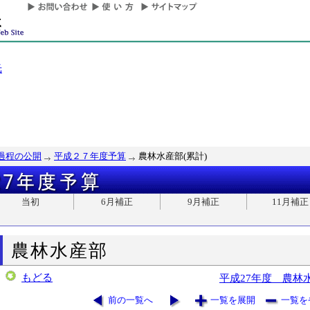
光
過程の公開
平成２７年度予算
農林水産部(累計)
当初
6月補正
9月補正
11月補正
農林水産部
もどる
平成27年度 農林
前の一覧へ
一覧を展開
一覧を