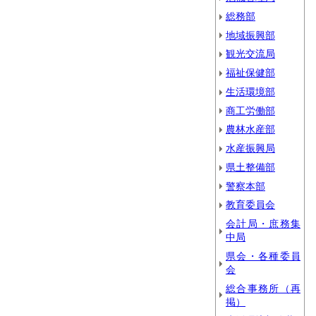
総務部
地域振興部
観光交流局
福祉保健部
生活環境部
商工労働部
農林水産部
水産振興局
県土整備部
警察本部
教育委員会
会計局・庶務集
中局
県会・各種委員
会
総合事務所（再
掲）