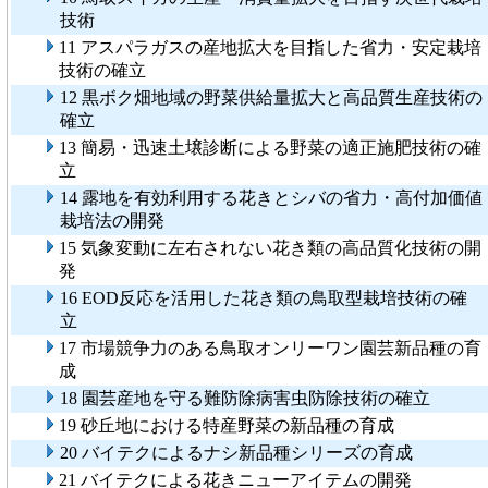
技術
11 アスパラガスの産地拡大を目指した省力・安定栽培
技術の確立
12 黒ボク畑地域の野菜供給量拡大と高品質生産技術の
確立
13 簡易・迅速土壌診断による野菜の適正施肥技術の確
立
14 露地を有効利用する花きとシバの省力・高付加価値
栽培法の開発
15 気象変動に左右されない花き類の高品質化技術の開
発
16 EOD反応を活用した花き類の鳥取型栽培技術の確
立
17 市場競争力のある鳥取オンリーワン園芸新品種の育
成
18 園芸産地を守る難防除病害虫防除技術の確立
19 砂丘地における特産野菜の新品種の育成
20 バイテクによるナシ新品種シリーズの育成
21 バイテクによる花きニューアイテムの開発