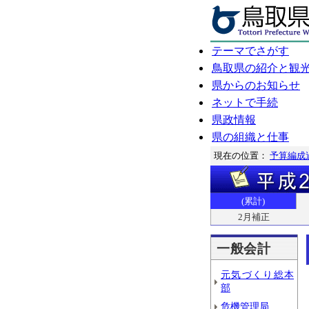
テーマでさがす
鳥取県の紹介と観
県からのお知らせ
ネットで手続
県政情報
県の組織と仕事
現在の位置：
予算編成
(累計)
2月補正
一般会計
元気づくり総本
部
危機管理局