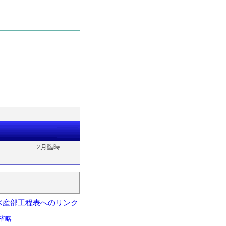
2月臨時
水産部工程表へのリンク
省略