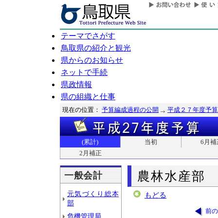
テーマでさがす
鳥取県の紹介と観光
県からのお知らせ
ネットで手続
県政情報
県の組織と仕事
現在の位置：
予算編成過程の公開
平成２７年度予算
(累計)
当初
6月補
2月補正
農林水産部
一般会計
元気づくり総本
もどる
部
前の
危機管理局