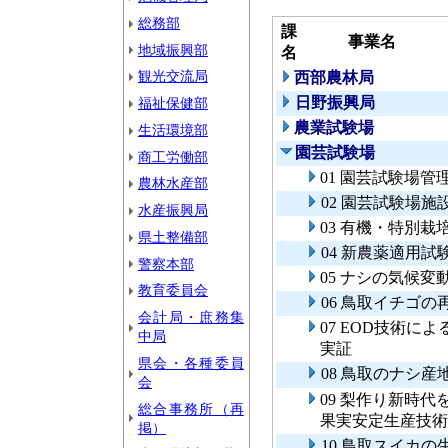
総務部
課
事業名
地域振興部
名
観光交流局
西部農林局
日野振興局
福祉保健部
農業試験場
生活環境部
園芸試験場
商工労働部
01 園芸試験場管
農林水産部
02 園芸試験場施
水産振興局
03 有機・特別
県土整備部
04 新農薬適用試
警察本部
05 ナシの気候
教育委員会
06 鳥取イチゴ
会計局・庶務集
07 EOD技術
中局
実証
県会・各種委員
08 鳥取のナシ
会
09 梨作り新時
総合事務所（再
果実安定生産技術
掲）
10 鳥取スイカ