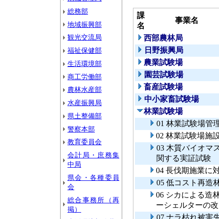
総務部
課
事業名
地域振興部
名
観光交流局
西部農林局
日野振興局
福祉保健部
農業試験場
生活環境部
園芸試験場
商工労働部
畜産試験場
農林水産部
中小家畜試験場
水産振興局
林業試験場
県土整備部
01 林業試験場管
警察本部
02 林業試験場施
教育委員会
03 木質バイオ
会計局・庶務集
関する実証試験
中局
04 長伐期施業
県会・各種委員
05 低コスト再
会
06 シカによる
総合事務所（再
ーシェルターの改
掲）
07 ナラ枯れ被