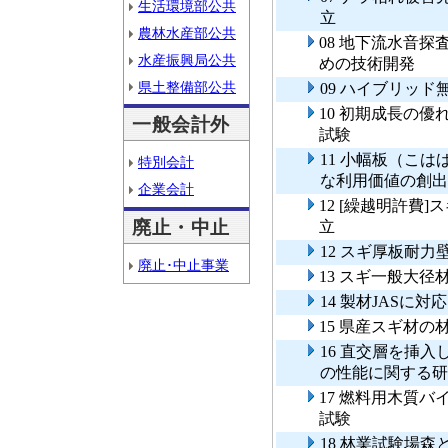
生活環境部公共
立
農林水産部公共
08 地下流水音
水産振興局公共
めの技術開発
県土整備部公共
09 ハイブリッ
10 初期成長の
一般会計外
試験
11 小幅板（こ
特別会計
な利用価値の創出
企業会計
12 [繰越明許費
廃止・中止
立
12 スギ厚板耐
廃止･中止事業
13 スギ一般大
14 製材JASに
15 県産スギ材
16 直交層を挿
の性能に関する研
17 燃料用木質
試験
18 林業試験場