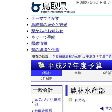
テーマでさがす
鳥取県の紹介と観光
県からのお知らせ
ネットで手続
県政情報
県の組織と仕事
現在の位置：
予算編成過程の公開
平成２７年度予算
(累計)
当初
6月補
2月補正
農林水産部
一般会計
元気づくり総本
もどる
部
前の
危機管理局