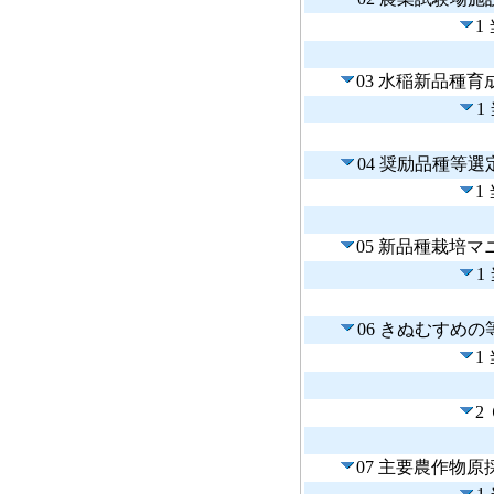
1
03 水稲新品種育
1
04 奨励品種等選
1
05 新品種栽培
1
06 きぬむすめ
1
2
07 主要農作物原