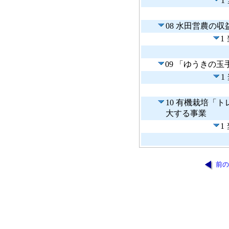
1
08 水田営農の
1
09 「ゆうきの
1
10 有機栽培「
大する事業
1
前の