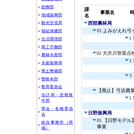
総務部
課
事業名
地域振興部
名
観光交流局
西部農林局
01 よみがえれ
福祉保健部
1
生活環境部
商工労働部
02 大沢川管渠
農林水産部
1
水産振興局
県土整備部
3
警察本部
教育委員会
【廃止】弓浜農
会計局・庶務集
1
中局
県会・各種委員
日野振興局
会
01 【日野モデ
総合事務所（再
事業
掲）