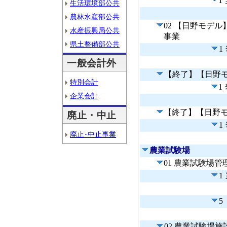
1
生活環境部公共
農林水産部公共
02 【日野モデ
水産振興局公共
事業
県土整備部公共
1
一般会計外
【終了】【日野
特別会計
1
企業会計
【終了】【日野
廃止・中止
1
廃止･中止事業
農業試験場
01 農業試験場管
1
5
02 農業試験場