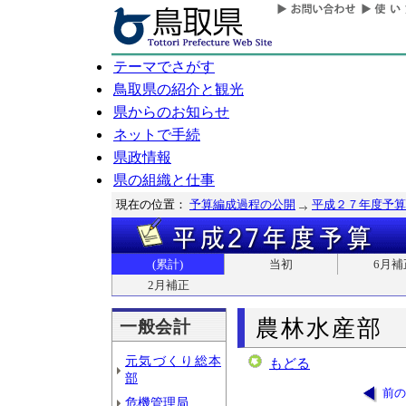
テーマでさがす
鳥取県の紹介と観光
県からのお知らせ
ネットで手続
県政情報
県の組織と仕事
現在の位置：
予算編成過程の公開
平成２７年度予算
(累計)
当初
6月補
2月補正
農林水産部
一般会計
元気づくり総本
もどる
部
前の
危機管理局