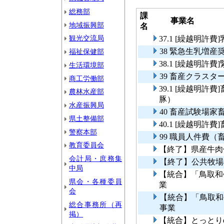
総務部
課
事業名
地域振興部
名
観光交流局
37.1 [繰越明許
38 緊急生乳増産
福祉保健部
38.1 [繰越明許
生活環境部
39 畜産クラス
商工労働部
39.1 [繰越明
農林水産部
豚）
水産振興局
40 畜産試験場
県土整備部
40.1 [繰越明
警察本部
99 職員人件費（
教育委員会
【終了】県産牛肉
会計局・庶務集
【終了】公共牧場
中局
【統合】「鳥取和
県会・各種委員
業
会
【統合】「鳥取和
総合事務所（再
事業
掲）
【統合】とっとり