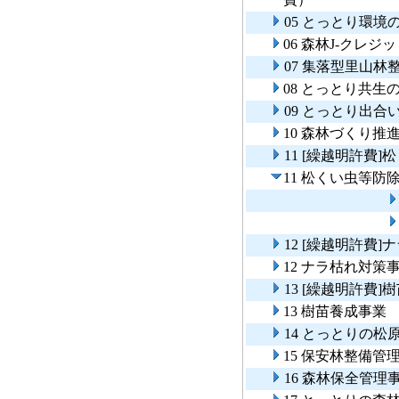
05 とっとり環
06 森林J-クレジ
07 集落型里山林
08 とっとり共生
09 とっとり出
10 森林づくり推
11 [繰越明許費
11 松くい虫等
12 [繰越明許費
12 ナラ枯れ対策
13 [繰越明許費
13 樹苗養成事業
14 とっとりの
15 保安林整備管
16 森林保全管理