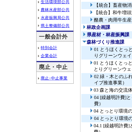
生活環境部公共
【統合】畜産物消
農林水産部公共
【統合】和牛増頭
水産振興局公共
酪農・肉用牛生産
県土整備部公共
林政企画課
県産材・林産振興課
一般会計外
森林づくり推進課
特別会計
01 とうほくと
りグリーンウェイ
企業会計
01 とうほくと
廃止・中止
とりグリーンウェ
02 緑・木との
廃止･中止事業
イブ推進事業）
03 森と海の交流
04 [繰越明許費
費）
04 とっとり環
04 とっとり環
04.1 [繰越明
費）