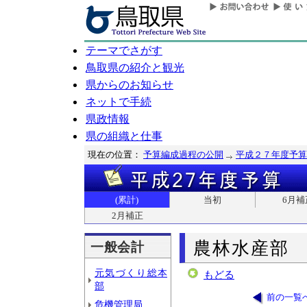
テーマでさがす
鳥取県の紹介と観光
県からのお知らせ
ネットで手続
県政情報
県の組織と仕事
現在の位置：
予算編成過程の公開
平成２７年度予算
(累計)
当初
6月補
2月補正
農林水産部
一般会計
元気づくり総本
もどる
部
前の一覧
危機管理局