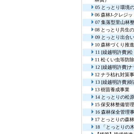
05 とっとり環
06 森林J-クレジ
07 集落型里山林
08 とっとり共生
09 とっとり出合
10 森林づくり推
11 [繰越明許費
11 松くい虫等
12 [繰越明許費
12 ナラ枯れ対策
13 [繰越明許費
13 樹苗養成事業
14 とっとりの松
15 保安林整備管
16 森林保全管理
17 とっとりの
18 「とっとりの