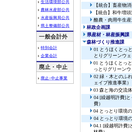
生活環境部公共
【統合】畜産物消
農林水産部公共
【統合】和牛増頭
水産振興局公共
酪農・肉用牛生産
県土整備部公共
林政企画課
県産材・林産振興課
一般会計外
森林づくり推進課
特別会計
01 とうほくと
とりグリーンウェ
企業会計
01 とうほくと
廃止・中止
っとりグリーンウ
02 緑・木との
廃止･中止事業
ェイブ推進事業）
03 森と海の交流
04 [繰越明許費
費）
04 とっとり環
04 とっとり環
04.1 [繰越明
林費）