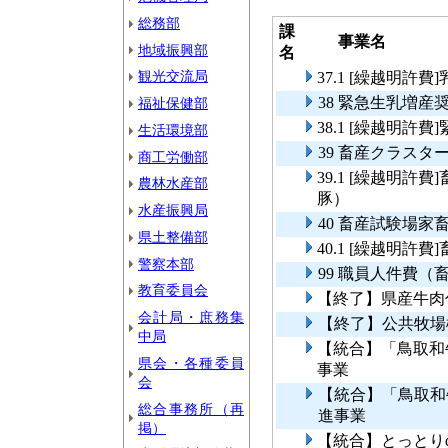
総務部
課
事業名
地域振興部
名
観光交流局
37.1 [繰越明許
38 緊急生乳増産
福祉保健部
38.1 [繰越明許
生活環境部
39 畜産クラス
商工労働部
39.1 [繰越明
農林水産部
豚）
水産振興局
40 畜産試験場家
県土整備部
40.1 [繰越明
警察本部
99 職員人件費（
教育委員会
【終了】県産牛肉
会計局・庶務集
【終了】公共牧場
中局
【統合】「鳥取和
県会・各種委員
事業
会
【統合】「鳥取和
総合事務所（再
進事業
掲）
【統合】とっとり