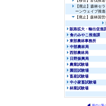
【移管】皆伐推進
【廃止】森林セラ
ーンウェイブ推進
【廃止】森林国営
販路拡大・輸出促進
食のみやこ推進課
東部農林事務所
中部農林局
西部農林局
日野振興局
農業試験場
園芸試験場
畜産試験場
中小家畜試験場
林業試験場
前の一覧