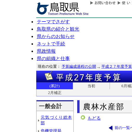
テーマでさがす
鳥取県の紹介と観光
県からのお知らせ
ネットで手続
県政情報
県の組織と仕事
現在の位置：
予算編成過程の公開
平成２７年度予算
(累計)
当初
6月補
2月補正
農林水産部
一般会計
元気づくり総本
もどる
部
前の一覧
危機管理局