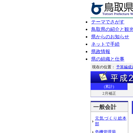
テーマでさがす
鳥取県の紹介と観
県からのお知らせ
ネットで手続
県政情報
県の組織と仕事
現在の位置：
予算編成
(累計)
2月補正
一般会計
元気づくり総本
部
危機管理局