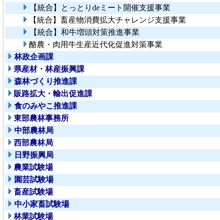
【統合】とっとりdeミート開催支援事業
【統合】畜産物消費拡大チャレンジ支援事業
【統合】和牛増頭対策推進事業
酪農・肉用牛生産近代化促進対策事業
林政企画課
県産材・林産振興課
森林づくり推進課
販路拡大・輸出促進課
食のみやこ推進課
東部農林事務所
中部農林局
西部農林局
日野振興局
農業試験場
園芸試験場
畜産試験場
中小家畜試験場
林業試験場