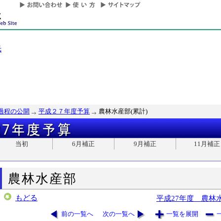
光
過程の公開
平成２７年度予算
農林水産部(累計)
当初
6月補正
9月補正
11月補正
農林水産部
もどる
平成27年度 農林
前の一覧へ
次の一覧へ
一覧を展開