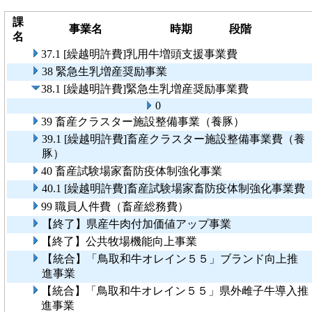
課
事業名
時期
段階
名
37.1 [繰越明許費]乳用牛増頭支援事業費
38 緊急生乳増産奨励事業
38.1 [繰越明許費]緊急生乳増産奨励事業費
0
39 畜産クラスター施設整備事業（養豚）
39.1 [繰越明許費]畜産クラスター施設整備事業費（養
豚）
40 畜産試験場家畜防疫体制強化事業
40.1 [繰越明許費]畜産試験場家畜防疫体制強化事業費
99 職員人件費（畜産総務費）
【終了】県産牛肉付加価値アップ事業
【終了】公共牧場機能向上事業
【統合】「鳥取和牛オレイン５５」ブランド向上推
進事業
【統合】「鳥取和牛オレイン５５」県外雌子牛導入推
進事業