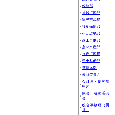
総務部
地域振興部
観光交流局
福祉保健部
生活環境部
商工労働部
農林水産部
水産振興局
県土整備部
警察本部
教育委員会
会計局・庶務集
中局
県会・各種委員
会
総合事務所（再
掲）