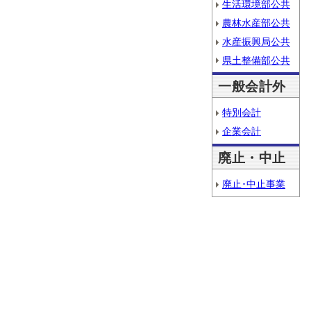
生活環境部公共
農林水産部公共
水産振興局公共
県土整備部公共
一般会計外
特別会計
企業会計
廃止・中止
廃止･中止事業