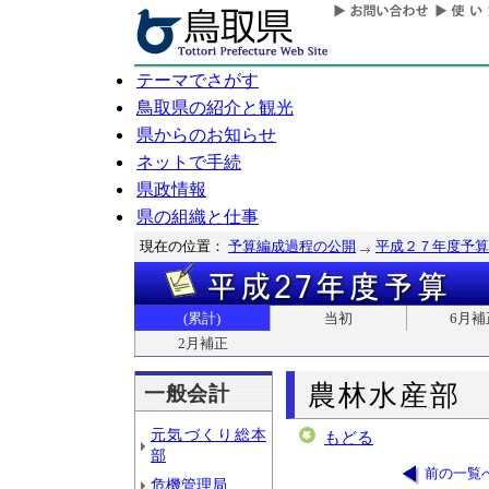
テーマでさがす
鳥取県の紹介と観光
県からのお知らせ
ネットで手続
県政情報
県の組織と仕事
現在の位置：
予算編成過程の公開
平成２７年度予算
(累計)
当初
6月補
2月補正
農林水産部
一般会計
元気づくり総本
もどる
部
前の一覧
危機管理局