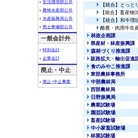
生活環境部公共
【統合】とっとり
農林水産部公共
【統合】畜産物
水産振興局公共
【統合】和牛増
県土整備部公共
酪農・肉用牛生
林政企画課
一般会計外
県産材・林産振興課
特別会計
森林づくり推進課
企業会計
販路拡大・輸出促進
食のみやこ推進課
廃止・中止
東部農林事務所
廃止･中止事業
中部農林局
西部農林局
日野振興局
農業試験場
園芸試験場
畜産試験場
中小家畜試験場
林業試験場