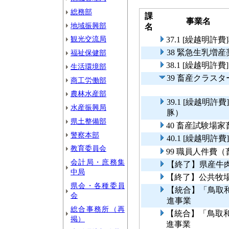
総務部
課
事業名
地域振興部
名
観光交流局
37.1 [繰越明
38 緊急生乳増
福祉保健部
38.1 [繰越明
生活環境部
39 畜産クラス
商工労働部
農林水産部
39.1 [繰越明
水産振興局
豚）
県土整備部
40 畜産試験場
警察本部
40.1 [繰越明
教育委員会
99 職員人件費
会計局・庶務集
【終了】県産牛
中局
【終了】公共牧
県会・各種委員
【統合】「鳥取
会
進事業
総合事務所（再
【統合】「鳥取
掲）
進事業