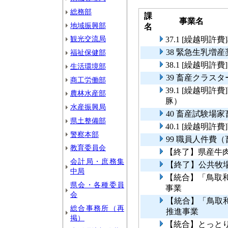
総務部
課
事業名
地域振興部
名
観光交流局
37.1 [繰越明
38 緊急生乳増
福祉保健部
38.1 [繰越明
生活環境部
39 畜産クラス
商工労働部
39.1 [繰越明
農林水産部
豚）
水産振興局
40 畜産試験場
県土整備部
40.1 [繰越明
警察本部
99 職員人件費
教育委員会
【終了】県産牛
会計局・庶務集
【終了】公共牧
中局
【統合】「鳥取
県会・各種委員
事業
会
【統合】「鳥取
総合事務所（再
推進事業
掲）
【統合】とっとり