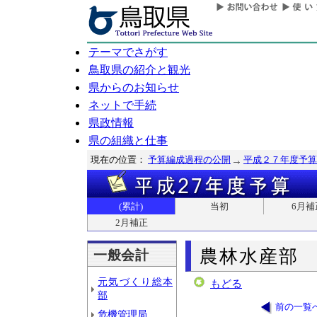
テーマでさがす
鳥取県の紹介と観光
県からのお知らせ
ネットで手続
県政情報
県の組織と仕事
現在の位置：
予算編成過程の公開
平成２７年度予算
(累計)
当初
6月補
2月補正
農林水産部
一般会計
元気づくり総本
もどる
部
前の一覧
危機管理局