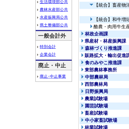
生活環境部公共
【統合】畜産物
農林水産部公共
水産振興局公共
【統合】和牛増
県土整備部公共
酪農・肉用牛生
林政企画課
一般会計外
県産材・林産振興課
特別会計
森林づくり推進課
企業会計
販路拡大・輸出促進
食のみやこ推進課
廃止・中止
東部農林事務所
廃止･中止事業
中部農林局
西部農林局
日野振興局
農業試験場
園芸試験場
畜産試験場
中小家畜試験場
林業試験場