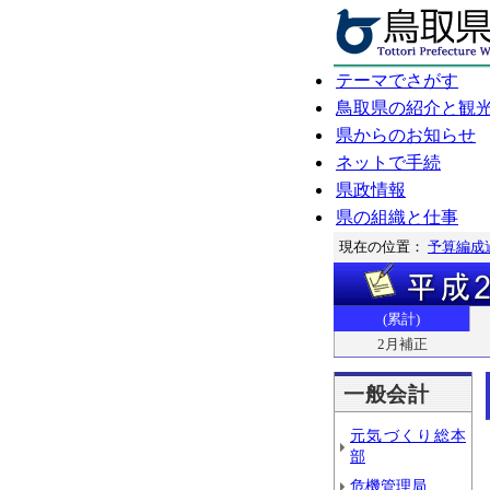
テーマでさがす
鳥取県の紹介と観
県からのお知らせ
ネットで手続
県政情報
県の組織と仕事
現在の位置：
予算編成
(累計)
2月補正
一般会計
元気づくり総本
部
危機管理局