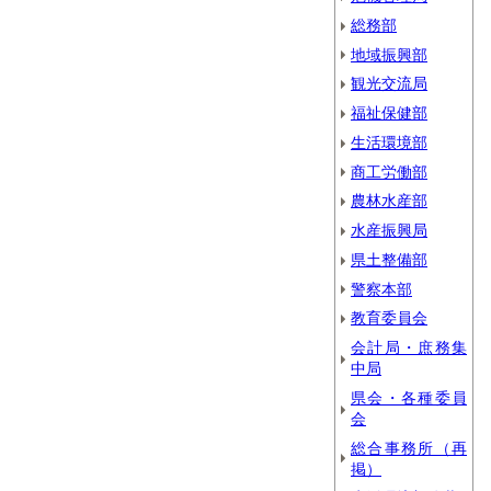
総務部
地域振興部
観光交流局
福祉保健部
生活環境部
商工労働部
農林水産部
水産振興局
県土整備部
警察本部
教育委員会
会計局・庶務集
中局
県会・各種委員
会
総合事務所（再
掲）