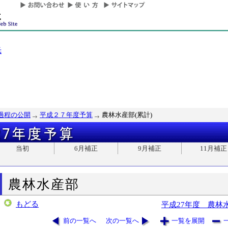
光
過程の公開
平成２７年度予算
農林水産部(累計)
当初
6月補正
9月補正
11月補正
農林水産部
もどる
平成27年度 農林
前の一覧へ
次の一覧へ
一覧を展開