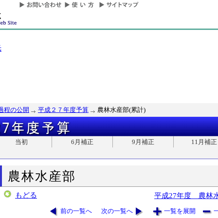
光
過程の公開
平成２７年度予算
農林水産部(累計)
当初
6月補正
9月補正
11月補正
農林水産部
もどる
平成27年度 農林
前の一覧へ
次の一覧へ
一覧を展開