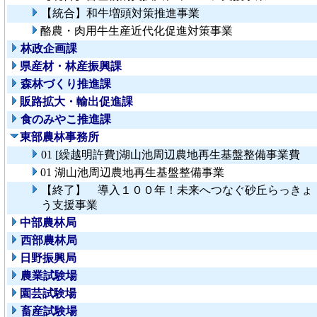
【統合】和牛増頭対策推進事業
酪農・肉用牛生産近代化促進対策事業
林政企画課
県産材・林産振興課
森林づくり推進課
販路拡大・輸出促進課
食のみやこ推進課
東部農林事務所
01 [繰越明許費]湖山池周辺農地再生基盤整備事業費
01 湖山池周辺農地再生基盤整備事業
【終了】 導入１００年！未来へつなぐ砂丘らっきょ
う支援事業
中部農林局
西部農林局
日野振興局
農業試験場
園芸試験場
畜産試験場