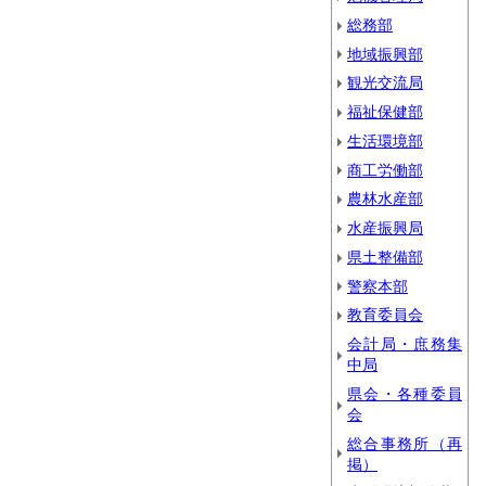
総務部
地域振興部
観光交流局
福祉保健部
生活環境部
商工労働部
農林水産部
水産振興局
県土整備部
警察本部
教育委員会
会計局・庶務集
中局
県会・各種委員
会
総合事務所（再
掲）