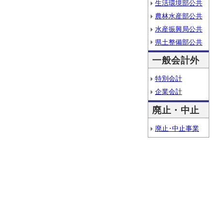
生活環境部公共
農林水産部公共
水産振興局公共
県土整備部公共
一般会計外
特別会計
企業会計
廃止・中止
廃止･中止事業