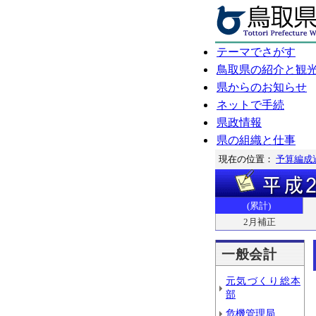
テーマでさがす
鳥取県の紹介と観
県からのお知らせ
ネットで手続
県政情報
県の組織と仕事
現在の位置：
予算編成
(累計)
2月補正
一般会計
元気づくり総本
部
危機管理局