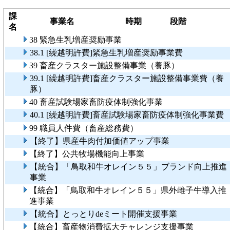
課
事業名
時期
段階
名
38 緊急生乳増産奨励事業
38.1 [繰越明許費]緊急生乳増産奨励事業費
39 畜産クラスター施設整備事業（養豚）
39.1 [繰越明許費]畜産クラスター施設整備事業費（養
豚）
40 畜産試験場家畜防疫体制強化事業
40.1 [繰越明許費]畜産試験場家畜防疫体制強化事業費
99 職員人件費（畜産総務費）
【終了】県産牛肉付加価値アップ事業
【終了】公共牧場機能向上事業
【統合】「鳥取和牛オレイン５５」ブランド向上推進
事業
【統合】「鳥取和牛オレイン５５」県外雌子牛導入推
進事業
【統合】とっとりdeミート開催支援事業
【統合】畜産物消費拡大チャレンジ支援事業