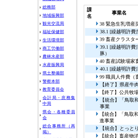
総務部
課
事業名
地域振興部
名
観光交流局
38 緊急生乳増産
38.1 [繰越明
福祉保健部
39 畜産クラス
生活環境部
39.1 [繰越明
商工労働部
豚）
農林水産部
40 畜産試験場
水産振興局
40.1 [繰越明
県土整備部
99 職員人件費
警察本部
【終了】県産牛
教育委員会
【終了】公共牧
会計局・庶務集
【統合】「鳥取
中局
事業
県会・各種委員
【統合】「鳥取
会
進事業
総合事務所（再
【統合】とっとり
掲）
【統合】畜産物