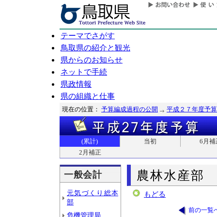
テーマでさがす
鳥取県の紹介と観光
県からのお知らせ
ネットで手続
県政情報
県の組織と仕事
現在の位置：
予算編成過程の公開
平成２７年度予算
(累計)
当初
6月補
2月補正
農林水産部
一般会計
元気づくり総本
もどる
部
前の一覧
危機管理局