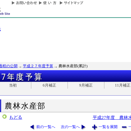
光
過程の公開
平成２７年度予算
農林水産部(累計)
当初
6月補正
9月補正
11月補正
農林水産部
もどる
平成27年度 農林
前の一覧へ
次の一覧へ
一覧を展開