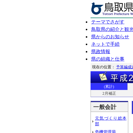
テーマでさがす
鳥取県の紹介と観
県からのお知らせ
ネットで手続
県政情報
県の組織と仕事
現在の位置：
予算編成
(累計)
2月補正
一般会計
元気づくり総本
部
危機管理局