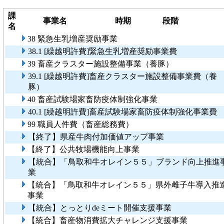
課
事業名
時期
段階
名
38 緊急生乳増産奨励事業
38.1 [繰越明許費]緊急生乳増産奨励事業費
39 畜産クラスター施設整備事業（養豚）
39.1 [繰越明許費]畜産クラスター施設整備事業費（養
豚）
40 畜産試験場家畜防疫体制強化事業
40.1 [繰越明許費]畜産試験場家畜防疫体制強化事業費
99 職員人件費（畜産総務費）
【終了】県産牛肉付加価値アップ事業
【終了】公共牧場機能向上事業
【統合】「鳥取和牛オレイン５５」ブランド向上推進
業
【統合】「鳥取和牛オレイン５５」県外雌子牛導入推
事業
【統合】とっとりdeミート開催支援事業
【統合】畜産物消費拡大チャレンジ支援事業