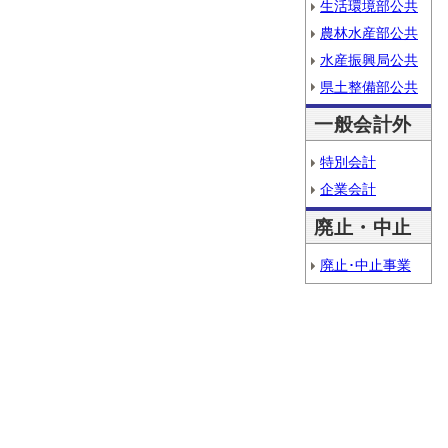
生活環境部公共
農林水産部公共
水産振興局公共
県土整備部公共
一般会計外
特別会計
企業会計
廃止・中止
廃止･中止事業