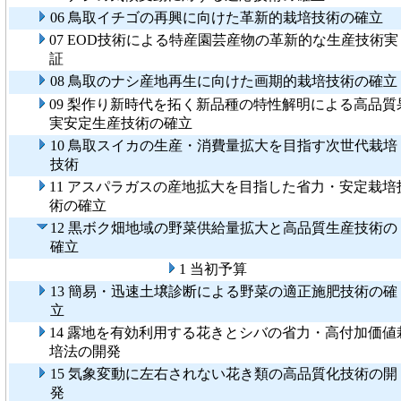
06 鳥取イチゴの再興に向けた革新的栽培技術の確立
07 EOD技術による特産園芸産物の革新的な生産技術実
証
08 鳥取のナシ産地再生に向けた画期的栽培技術の確立
09 梨作り新時代を拓く新品種の特性解明による高品質
実安定生産技術の確立
10 鳥取スイカの生産・消費量拡大を目指す次世代栽培
技術
11 アスパラガスの産地拡大を目指した省力・安定栽培
術の確立
12 黒ボク畑地域の野菜供給量拡大と高品質生産技術の
確立
1 当初予算
13 簡易・迅速土壌診断による野菜の適正施肥技術の確
立
14 露地を有効利用する花きとシバの省力・高付加価値
培法の開発
15 気象変動に左右されない花き類の高品質化技術の開
発