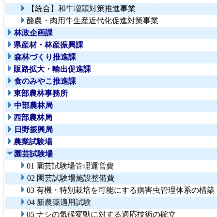
【統合】和牛増頭対策推進事業
酪農・肉用牛生産近代化促進対策事業
林政企画課
県産材・林産振興課
森林づくり推進課
販路拡大・輸出促進課
食のみやこ推進課
東部農林事務所
中部農林局
西部農林局
日野振興局
農業試験場
園芸試験場
01 園芸試験場管理運営費
02 園芸試験場施設整備費
03 有機・特別栽培を可能にする病害虫管理体系の構築
04 新農薬適用試験
05 ナシの気候変動に対する適応技術の確立