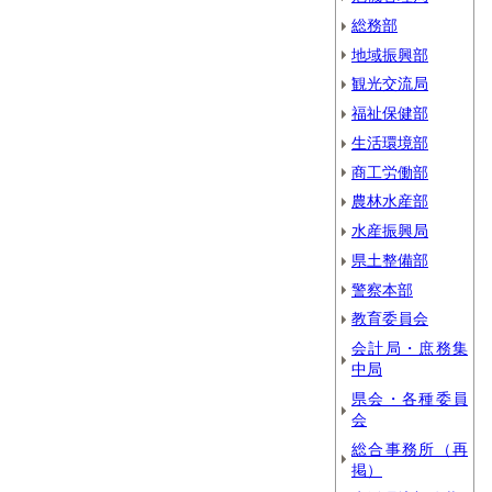
総務部
地域振興部
観光交流局
福祉保健部
生活環境部
商工労働部
農林水産部
水産振興局
県土整備部
警察本部
教育委員会
会計局・庶務集
中局
県会・各種委員
会
総合事務所（再
掲）