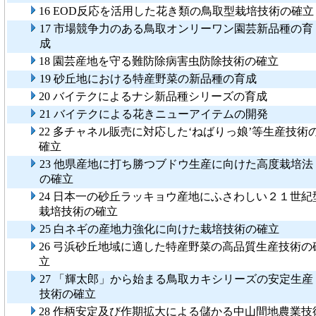
16 EOD反応を活用した花き類の鳥取型栽培技術の確立
17 市場競争力のある鳥取オンリーワン園芸新品種の育
成
18 園芸産地を守る難防除病害虫防除技術の確立
19 砂丘地における特産野菜の新品種の育成
20 バイテクによるナシ新品種シリーズの育成
21 バイテクによる花きニューアイテムの開発
22 多チャネル販売に対応した‘ねばりっ娘’等生産技術
確立
23 他県産地に打ち勝つブドウ生産に向けた高度栽培法
の確立
24 日本一の砂丘ラッキョウ産地にふさわしい２１世紀
栽培技術の確立
25 白ネギの産地力強化に向けた栽培技術の確立
26 弓浜砂丘地域に適した特産野菜の高品質生産技術の
立
27 「輝太郎」から始まる鳥取カキシリーズの安定生産
技術の確立
28 作柄安定及び作期拡大による儲かる中山間地農業技