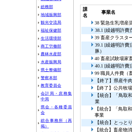
総務部
課
事業名
地域振興部
名
観光交流局
38 緊急生乳増産
38.1 [繰越明
福祉保健部
39 畜産クラス
生活環境部
39.1 [繰越明
商工労働部
豚）
農林水産部
40 畜産試験場
水産振興局
40.1 [繰越明
県土整備部
99 職員人件費
警察本部
【終了】県産牛
教育委員会
【終了】公共牧
会計局・庶務集
【統合】「鳥取
中局
業
県会・各種委員
【統合】「鳥取
会
事業
総合事務所（再
【統合】とっとり
掲）
【統合】畜産物