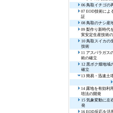
06 鳥取イチゴ
07 EOD技術
証
08 鳥取のナシ
09 梨作り新時
実安定生産技術
10 鳥取スイカ
技術
11 アスパラガ
術の確立
12 黒ボク畑地
確立
13 簡易・迅速
14 露地を有効
培法の開発
15 気象変動に
発
16 EOD反応