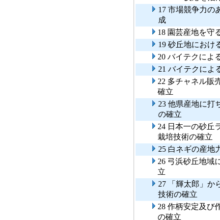
17 市場競争力
成
18 園芸産地を
19 砂丘地にお
20 バイテクに
21 バイテクに
22 多チャネル
確立
23 他県産地に
の確立
24 日本一の砂
栽培技術の確立
25 白ネギの産
26 弓浜砂丘地
立
27 「輝太郎」
技術の確立
28 作柄安定及
の確立