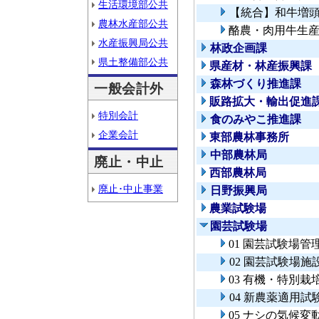
生活環境部公共
【統合】和牛増
農林水産部公共
酪農・肉用牛生
水産振興局公共
林政企画課
県土整備部公共
県産材・林産振興課
森林づくり推進課
一般会計外
販路拡大・輸出促進
特別会計
食のみやこ推進課
企業会計
東部農林事務所
中部農林局
廃止・中止
西部農林局
廃止･中止事業
日野振興局
農業試験場
園芸試験場
01 園芸試験場管
02 園芸試験場施
03 有機・特別
04 新農薬適用試
05 ナシの気候