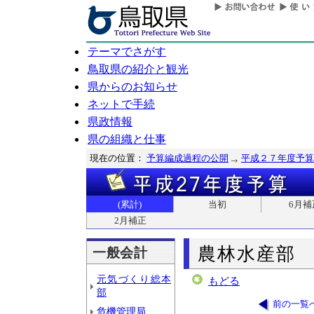
テーマでさがす
鳥取県の紹介と観光
県からのお知らせ
ネットで手続
県政情報
県の組織と仕事
現在の位置：
予算編成過程の公開
平成２７年度予算
(累計)
当初
6月補
2月補正
農林水産部
一般会計
元気づくり総本
もどる
部
前の一覧
危機管理局