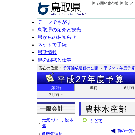
テーマでさがす
鳥取県の紹介と観光
県からのお知らせ
ネットで手続
県政情報
県の組織と仕事
現在の位置：
予算編成過程の公開
平成２７年度予算
(累計)
当初
6月補
2月補正
農林水産部
一般会計
元気づくり総本
もどる
部
前の一覧
危機管理局