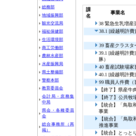
総務部
課
事業名
地域振興部
名
観光交流局
38 緊急生乳増
38.1 [繰越明
福祉保健部
生活環境部
39 畜産クラス
商工労働部
39.1 [繰越明
農林水産部
豚）
水産振興局
40 畜産試験場
県土整備部
40.1 [繰越明
警察本部
99 職員人件費
教育委員会
【終了】県産牛
会計局・庶務集
【終了】公共牧
中局
【統合】「鳥取
県会・各種委員
事業
会
【統合】「鳥取
総合事務所（再
推進事業
掲）
【統合】とっとり