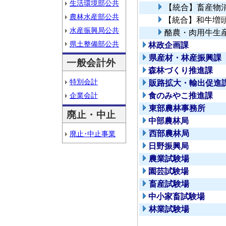
生活環境部公共
【統合】畜産物
農林水産部公共
【統合】和牛増
水産振興局公共
酪農・肉用牛生
県土整備部公共
林政企画課
県産材・林産振興課
一般会計外
森林づくり推進課
特別会計
販路拡大・輸出促進
企業会計
食のみやこ推進課
東部農林事務所
廃止・中止
中部農林局
西部農林局
廃止･中止事業
日野振興局
農業試験場
園芸試験場
畜産試験場
中小家畜試験場
林業試験場