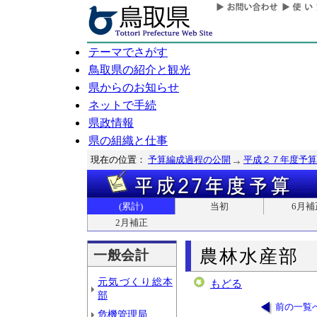
テーマでさがす
鳥取県の紹介と観光
県からのお知らせ
ネットで手続
県政情報
県の組織と仕事
現在の位置：
予算編成過程の公開
平成２７年度予算
(累計)
当初
6月補
2月補正
農林水産部
一般会計
元気づくり総本
もどる
部
前の一覧
危機管理局