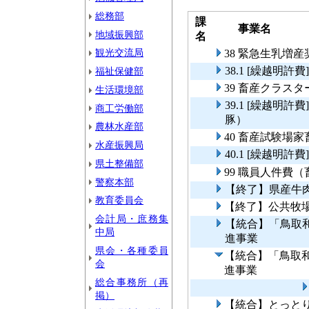
総務部
課
事業名
地域振興部
名
観光交流局
38 緊急生乳増
38.1 [繰越明
福祉保健部
39 畜産クラス
生活環境部
39.1 [繰越明
商工労働部
豚）
農林水産部
40 畜産試験場
水産振興局
40.1 [繰越明
県土整備部
99 職員人件費
警察本部
【終了】県産牛
教育委員会
【終了】公共牧
会計局・庶務集
【統合】「鳥取
中局
進事業
県会・各種委員
【統合】「鳥取
会
進事業
総合事務所（再
掲）
【統合】とっとり