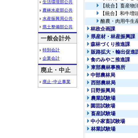
生活環境部公共
【統合】畜産物
農林水産部公共
【統合】和牛増
水産振興局公共
酪農・肉用牛生
県土整備部公共
林政企画課
県産材・林産振興課
一般会計外
森林づくり推進課
特別会計
販路拡大・輸出促進
企業会計
食のみやこ推進課
東部農林事務所
廃止・中止
中部農林局
廃止･中止事業
西部農林局
日野振興局
農業試験場
園芸試験場
畜産試験場
中小家畜試験場
林業試験場