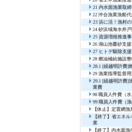
21 内水面漁業取
22 沖合漁業漁船
23 浜に活！漁
24 砂浜域海水井
25 資源増殖推
26 湖山池覆砂支
27 ヒトデ駆除支
28 燃油補給施設
28.1 [繰越明許
29 漁業指導監督
29.1 [繰越明
業費
98 職員人件費（
99 職員人件費（
【休止】定置網漁
【終了】省エネル
業
【終了】内水面漁