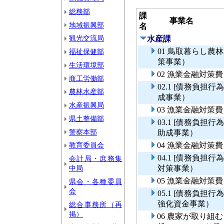
総務部
課
事業名
地域振興部
名
観光交流局
水産課
01 鳥取暮らし
福祉保健部
策事業）
生活環境部
02 漁業金融対策
商工労働部
02.1 [債務負
農林水産部
成事業）
水産振興局
03 漁業金融対策
県土整備部
03.1 [債務負
警察本部
助成事業）
教育委員会
04 漁業金融対策
04.1 [債務負
会計局・庶務集
中局
対策事業）
05 漁業金融対
県会・各種委員
会
05.1 [債務負
強化資金事業）
総合事務所（再
掲）
06 農家が取り