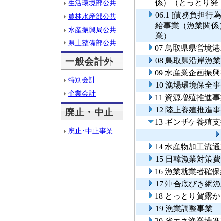
係）（とっとり発
生活環境部公共
06.1 [債務負
農林水産部公共
給事業（漁業関係
水産振興局公共
業）
県土整備部公共
07 鳥取県県営境
一般会計外
08 鳥取県沿岸
09 水産業企画振
特別会計
10 漁場環境保全
企業会計
11 資源増殖推進
12 陸上養殖推進
廃止・中止
13 ギンザケ養殖
廃止･中止事業
14 水産物加工流
15 日韓漁業対策
16 漁業就業者確
17 沖合底びき網
18 とっとり賀露
19 漁業調整事業
20 省エネ漁業推