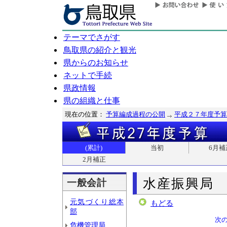
テーマでさがす
鳥取県の紹介と観光
県からのお知らせ
ネットで手続
県政情報
県の組織と仕事
現在の位置：
予算編成過程の公開
平成２７年度予算
(累計)
当初
6月補
2月補正
水産振興局
一般会計
元気づくり総本
もどる
部
次
危機管理局