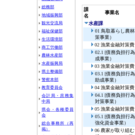
総務部
課
事業名
地域振興部
名
観光交流局
水産課
01 鳥取暮らし
福祉保健部
策事業）
生活環境部
02 漁業金融対策
商工労働部
02.1 [債務負
農林水産部
成事業）
水産振興局
03 漁業金融対策
県土整備部
03.1 [債務負
警察本部
助成事業）
教育委員会
04 漁業金融対策
04.1 [債務負
会計局・庶務集
中局
対策事業）
05 漁業金融対
県会・各種委員
会
05.1 [債務負
強化資金事業）
総合事務所（再
掲）
06 農家が取り