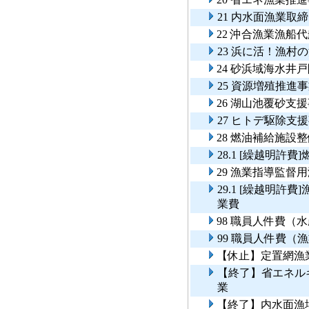
21 内水面漁業取
22 沖合漁業漁船
23 浜に活！漁
24 砂浜域海水井
25 資源増殖推
26 湖山池覆砂支
27 ヒトデ駆除支
28 燃油補給施設
28.1 [繰越明許
29 漁業指導監督
29.1 [繰越明
業費
98 職員人件費（
99 職員人件費（
【休止】定置網漁
【終了】省エネル
業
【終了】内水面漁