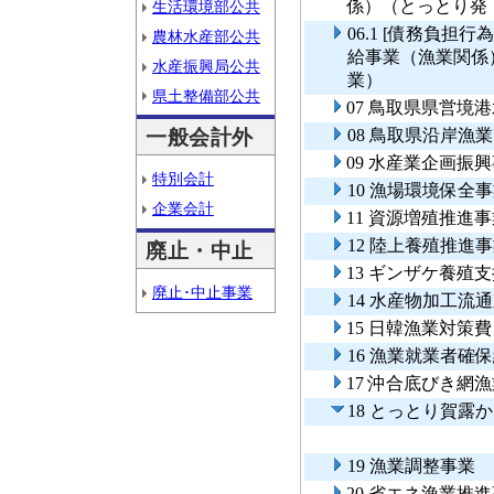
係）（とっとり発
生活環境部公共
06.1 [債務負
農林水産部公共
給事業（漁業関係
水産振興局公共
業）
県土整備部公共
07 鳥取県県営境
一般会計外
08 鳥取県沿岸
09 水産業企画振
特別会計
10 漁場環境保全
企業会計
11 資源増殖推進
12 陸上養殖推進
廃止・中止
13 ギンザケ養殖
廃止･中止事業
14 水産物加工流
15 日韓漁業対策
16 漁業就業者確
17 沖合底びき網
18 とっとり賀露
19 漁業調整事業
20 省エネ漁業推