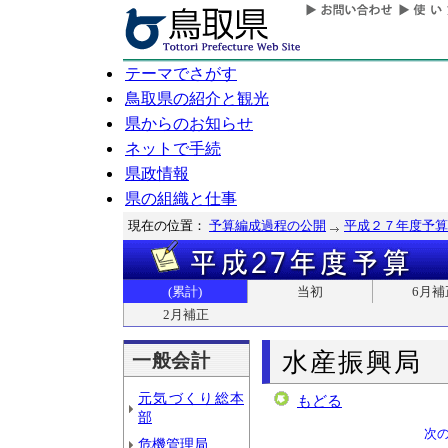
テーマでさがす
鳥取県の紹介と観光
県からのお知らせ
ネットで手続
県政情報
県の組織と仕事
現在の位置：
予算編成過程の公開
平成２７年度予算
(累計)
当初
6月補
2月補正
水産振興局
一般会計
元気づくり総本
もどる
部
次
危機管理局