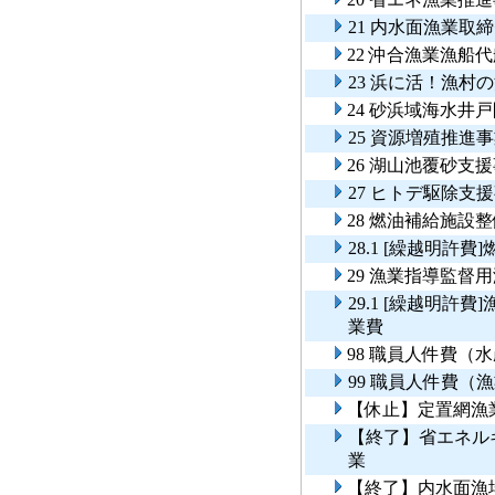
21 内水面漁業取
22 沖合漁業漁船
23 浜に活！漁
24 砂浜域海水井
25 資源増殖推
26 湖山池覆砂支
27 ヒトデ駆除支
28 燃油補給施設
28.1 [繰越明許
29 漁業指導監督
29.1 [繰越明
業費
98 職員人件費（
99 職員人件費（
【休止】定置網漁
【終了】省エネル
業
【終了】内水面漁