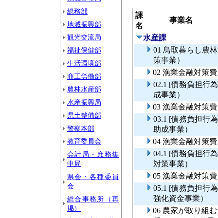
総務部
課
事業名
地域振興部
名
観光交流局
水産課
01 鳥取暮らし
福祉保健部
策事業）
生活環境部
02 漁業金融対策
商工労働部
02.1 [債務負
農林水産部
成事業）
水産振興局
03 漁業金融対策
県土整備部
03.1 [債務負
警察本部
助成事業）
教育委員会
04 漁業金融対策
04.1 [債務負
会計局・庶務集
中局
対策事業）
05 漁業金融対
県会・各種委員
会
05.1 [債務負
強化資金事業）
総合事務所（再
掲）
06 農家が取り