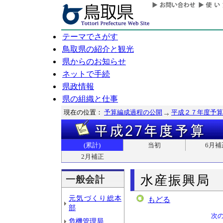
テーマでさがす
鳥取県の紹介と観光
県からのお知らせ
ネットで手続
県政情報
県の組織と仕事
現在の位置：
予算編成過程の公開
平成２７年度予算
(累計)
当初
6月補
2月補正
水産振興局
一般会計
元気づくり総本
もどる
部
次
危機管理局