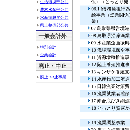
係）（とっとり発
生活環境部公共
06.1 [債務負
農林水産部公共
給事業（漁業関係
水産振興局公共
業）
県土整備部公共
07 鳥取県県営境
一般会計外
08 鳥取県沿岸
09 水産業企画振
特別会計
10 漁場環境保全
企業会計
11 資源増殖推進
12 陸上養殖推進
廃止・中止
13 ギンザケ養殖
廃止･中止事業
14 水産物加工流
15 日韓漁業対策
16 漁業就業者確
17 沖合底びき網
18 とっとり賀露
19 漁業調整事業
20 省エネ漁業推