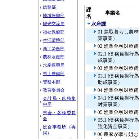
総務部
課
事業名
地域振興部
名
観光交流局
水産課
01 鳥取暮らし
福祉保健部
策事業）
生活環境部
02 漁業金融対策
商工労働部
02.1 [債務負
農林水産部
成事業）
水産振興局
03 漁業金融対策
県土整備部
03.1 [債務負
警察本部
助成事業）
教育委員会
04 漁業金融対策
04.1 [債務負
会計局・庶務集
中局
対策事業）
05 漁業金融対
県会・各種委員
会
05.1 [債務負
強化資金事業）
総合事務所（再
掲）
06 農家が取り