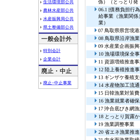
係）（とっとり発
生活環境部公共
06.1 [債務負
農林水産部公共
給事業（漁業関係
水産振興局公共
業）
県土整備部公共
07 鳥取県県営境
一般会計外
08 鳥取県沿岸
09 水産業企画振
特別会計
10 漁場環境保全
企業会計
11 資源増殖推進
12 陸上養殖推進
廃止・中止
13 ギンザケ養殖
廃止･中止事業
14 水産物加工流
15 日韓漁業対策
16 漁業就業者確
17 沖合底びき網
18 とっとり賀露
19 漁業調整事業
20 省エネ漁業推
21 内水面漁業取