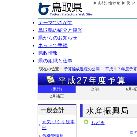
テーマでさがす
鳥取県の紹介と観光
県からのお知らせ
ネットで手続
県政情報
県の組織と仕事
現在の位置：
予算編成過程の公開
平成２７年度予算
(累計)
当初
6月補
2月補正
水産振興局
一般会計
元気づくり総本
もどる
部
次
危機管理局