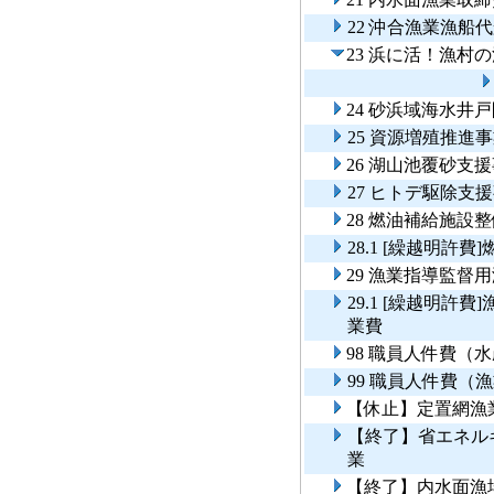
22 沖合漁業漁船
23 浜に活！漁
24 砂浜域海水井
25 資源増殖推
26 湖山池覆砂支
27 ヒトデ駆除支
28 燃油補給施設
28.1 [繰越明許
29 漁業指導監督
29.1 [繰越明
業費
98 職員人件費（
99 職員人件費（
【休止】定置網漁
【終了】省エネル
業
【終了】内水面漁