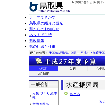
テーマでさがす
鳥取県の紹介と観光
県からのお知らせ
ネットで手続
県政情報
県の組織と仕事
現在の位置：
予算編成過程の公開
平成２７年度予算
(累計)
当初
6月補
2月補正
水産振興局
一般会計
元気づくり総本
もどる
部
次
危機管理局