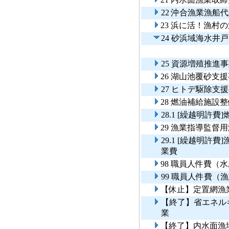
22 沖合漁業漁船
23 浜に活！漁
24 砂浜域海水井
25 資源増殖推
26 湖山池覆砂支
27 ヒトデ駆除支
28 燃油補給施設
28.1 [繰越明許
29 漁業指導監督
29.1 [繰越明
業費
98 職員人件費（
99 職員人件費（
【休止】定置網漁
【終了】省エネル
業
【終了】内水面漁