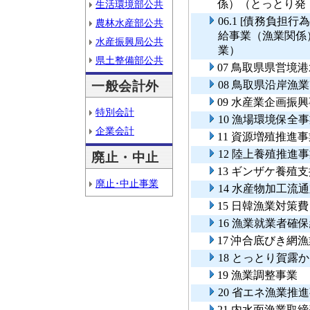
係）（とっとり発
生活環境部公共
06.1 [債務負
農林水産部公共
給事業（漁業関係
水産振興局公共
業）
県土整備部公共
07 鳥取県県営境
一般会計外
08 鳥取県沿岸
09 水産業企画振
特別会計
10 漁場環境保全
企業会計
11 資源増殖推進
12 陸上養殖推進
廃止・中止
13 ギンザケ養殖
廃止･中止事業
14 水産物加工流
15 日韓漁業対策
16 漁業就業者確
17 沖合底びき網
18 とっとり賀露
19 漁業調整事業
20 省エネ漁業推
21 内水面漁業取