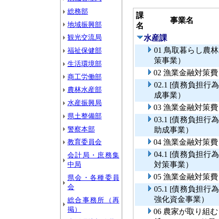
総務部
課
事業名
地域振興部
名
観光交流局
水産課
01 鳥取暮らし
福祉保健部
策事業）
生活環境部
02 漁業金融対策
商工労働部
02.1 [債務負
農林水産部
成事業）
水産振興局
03 漁業金融対策
県土整備部
03.1 [債務負
警察本部
助成事業）
教育委員会
04 漁業金融対策
04.1 [債務負
会計局・庶務集
中局
対策事業）
05 漁業金融対
県会・各種委員
会
05.1 [債務負
強化資金事業）
総合事務所（再
掲）
06 農家が取り