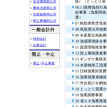
係）（とっとり発
生活環境部公共
06.1 [債務負
農林水産部公共
給事業（漁業関係
水産振興局公共
業）
県土整備部公共
07 鳥取県県営境
一般会計外
08 鳥取県沿岸
09 水産業企画振
特別会計
10 漁場環境保全
企業会計
11 資源増殖推進
12 陸上養殖推進
廃止・中止
13 ギンザケ養殖
廃止･中止事業
14 水産物加工流
15 日韓漁業対策
16 漁業就業者確
17 沖合底びき網
18 とっとり賀露
19 漁業調整事業
20 省エネ漁業推
21 内水面漁業取