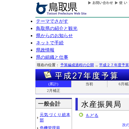
テーマでさがす
鳥取県の紹介と観光
県からのお知らせ
ネットで手続
県政情報
県の組織と仕事
現在の位置：
予算編成過程の公開
平成２７年度予算
(累計)
当初
6月補
2月補正
水産振興局
一般会計
元気づくり総本
もどる
部
次
危機管理局