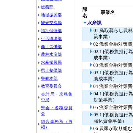
総務部
課
事業名
地域振興部
名
観光交流局
水産課
01 鳥取暮らし
福祉保健部
策事業）
生活環境部
02 漁業金融対策
商工労働部
02.1 [債務負
農林水産部
成事業）
水産振興局
03 漁業金融対策
県土整備部
03.1 [債務負
警察本部
助成事業）
教育委員会
04 漁業金融対策
04.1 [債務負
会計局・庶務集
中局
対策事業）
05 漁業金融対
県会・各種委員
会
05.1 [債務負
強化資金事業）
総合事務所（再
掲）
06 農家が取り