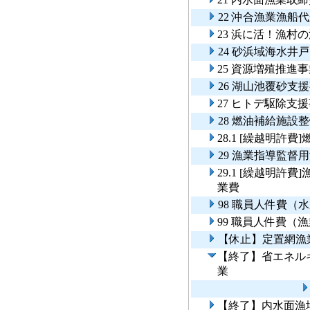
22 沖合漁業漁船
23 浜に活！漁
24 砂浜域海水井
25 資源増殖推進
26 湖山池覆砂支
27 ヒトデ駆除支
28 燃油補給施設
28.1 [繰越明許
29 漁業指導監督
29.1 [繰越明
業費
98 職員人件費（
99 職員人件費（
【休止】定置網漁
【終了】省エネル
業
【終了】内水面漁