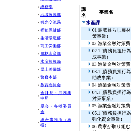
総務部
課
事業名
地域振興部
名
観光交流局
水産課
01 鳥取暮らし
福祉保健部
策事業）
生活環境部
02 漁業金融対策
商工労働部
02.1 [債務負
農林水産部
成事業）
水産振興局
03 漁業金融対策
県土整備部
03.1 [債務負
警察本部
助成事業）
教育委員会
04 漁業金融対策
04.1 [債務負
会計局・庶務集
中局
対策事業）
05 漁業金融対
県会・各種委員
会
05.1 [債務負
強化資金事業）
総合事務所（再
掲）
06 農家が取り