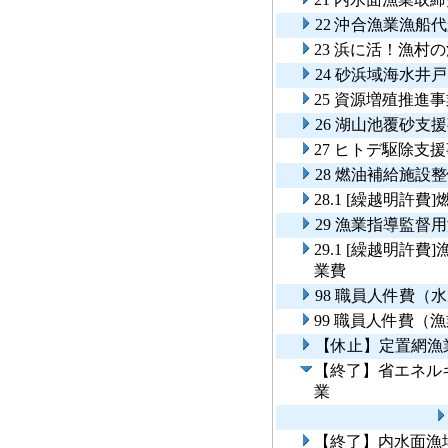
22 沖合漁業漁船
23 浜に活！漁
24 砂浜域海水井
25 資源増殖推進
26 湖山池覆砂支
27 ヒトデ駆除支
28 燃油補給施設
28.1 [繰越明許
29 漁業指導監督
29.1 [繰越明
業費
98 職員人件費（
99 職員人件費（
【休止】定置網漁
【終了】省エネル
業
【終了】内水面漁