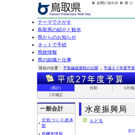
テーマでさがす
鳥取県の紹介と観光
県からのお知らせ
ネットで手続
県政情報
県の組織と仕事
現在の位置：
予算編成過程の公開
平成２７年度予算
(累計)
当初
6月補
2月補正
水産振興局
一般会計
元気づくり総本
もどる
部
次
危機管理局