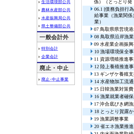
係）（とっとり発
生活環境部公共
06.1 [債務負
農林水産部公共
給事業（漁業関係
水産振興局公共
業）
県土整備部公共
07 鳥取県県営境
一般会計外
08 鳥取県沿岸
09 水産業企画振
特別会計
10 漁場環境保全
企業会計
11 資源増殖推進
12 陸上養殖推進
廃止・中止
13 ギンザケ養殖
廃止･中止事業
14 水産物加工流
15 日韓漁業対策
16 漁業就業者確
17 沖合底びき網
18 とっとり賀露
19 漁業調整事業
20 省エネ漁業推
21 内水面漁業取