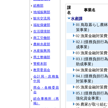
総務部
課
事業名
地域振興部
名
観光交流局
水産課
01 鳥取暮らし
福祉保健部
策事業）
生活環境部
02 漁業金融対策
商工労働部
02.1 [債務負
農林水産部
成事業）
水産振興局
03 漁業金融対策
県土整備部
03.1 [債務負
警察本部
助成事業）
教育委員会
04 漁業金融対策
04.1 [債務負
会計局・庶務集
中局
対策事業）
05 漁業金融対
県会・各種委員
会
05.1 [債務負
強化資金事業）
総合事務所（再
掲）
06 農家が取り