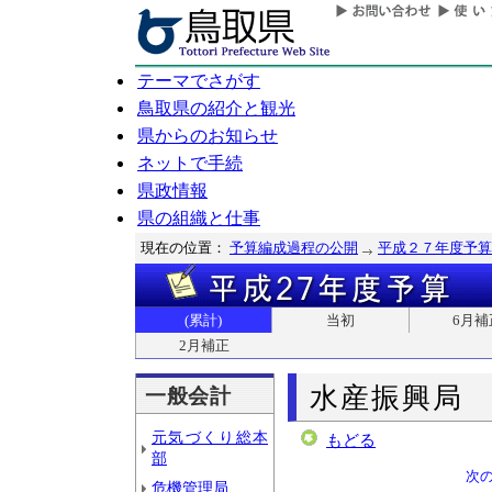
テーマでさがす
鳥取県の紹介と観光
県からのお知らせ
ネットで手続
県政情報
県の組織と仕事
現在の位置：
予算編成過程の公開
平成２７年度予算
(累計)
当初
6月補
2月補正
水産振興局
一般会計
元気づくり総本
もどる
部
次
危機管理局