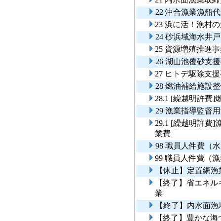
22 沖合漁業漁船
23 浜に活！漁
24 砂浜域海水井
25 資源増殖推進
26 湖山池覆砂支
27 ヒトデ駆除支
28 燃油補給施設
28.1 [繰越明許
29 漁業指導監督
29.1 [繰越明
業費
98 職員人件費（
99 職員人件費（
【休止】定置網漁
【終了】省エネル
業
【終了】内水面漁
【終了】豊かな海