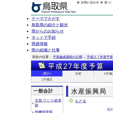
テーマでさがす
鳥取県の紹介と観光
県からのお知らせ
ネットで手続
県政情報
県の組織と仕事
現在の位置：
予算編成過程の公開
平成２７年度予算
(累計)
当初
6月補
2月補正
水産振興局
一般会計
元気づくり総本
もどる
部
次
危機管理局