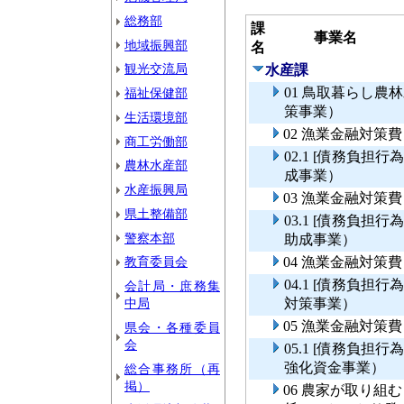
総務部
課
事業名
地域振興部
名
観光交流局
水産課
01 鳥取暮らし
福祉保健部
策事業）
生活環境部
02 漁業金融対策
商工労働部
02.1 [債務負
農林水産部
成事業）
水産振興局
03 漁業金融対策
県土整備部
03.1 [債務負
警察本部
助成事業）
教育委員会
04 漁業金融対策
04.1 [債務負
会計局・庶務集
中局
対策事業）
05 漁業金融対
県会・各種委員
会
05.1 [債務負
強化資金事業）
総合事務所（再
掲）
06 農家が取り