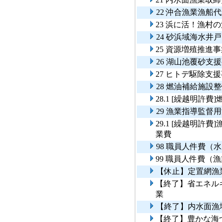
22 沖合漁業漁船
23 浜に活！漁
24 砂浜域海水井
25 資源増殖推進
26 湖山池覆砂支
27 ヒトデ駆除支
28 燃油補給施設
28.1 [繰越明許
29 漁業指導監督
29.1 [繰越明
業費
98 職員人件費（
99 職員人件費（
【休止】定置網漁
【終了】省エネル
業
【終了】内水面漁
【終了】豊かな海