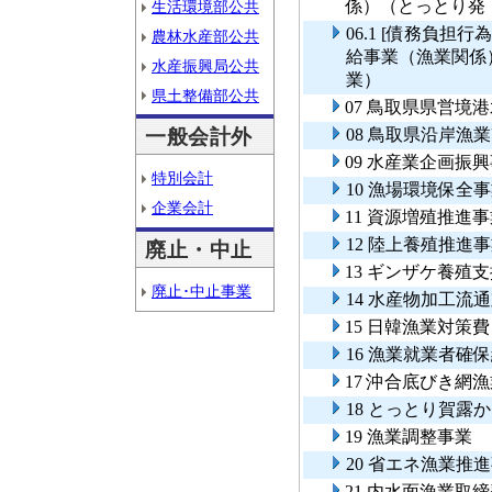
係）（とっとり発
生活環境部公共
06.1 [債務負
農林水産部公共
給事業（漁業関係
水産振興局公共
業）
県土整備部公共
07 鳥取県県営境
一般会計外
08 鳥取県沿岸
09 水産業企画振
特別会計
10 漁場環境保全
企業会計
11 資源増殖推進
12 陸上養殖推進
廃止・中止
13 ギンザケ養殖
廃止･中止事業
14 水産物加工流
15 日韓漁業対策
16 漁業就業者確
17 沖合底びき網
18 とっとり賀露
19 漁業調整事業
20 省エネ漁業推
21 内水面漁業取