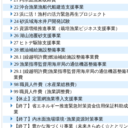
22 沖合漁業漁船代船建造支援事業
23 浜に活！漁村の活力緊急再生プロジェクト
24 砂浜域海水井戸開発試験
25 資源増殖推進事業（栽培漁業ビジネス支援事業）
26 湖山池覆砂支援事業
27 ヒトデ駆除支援事業
28 燃油補給施設整備事業
28.1 [繰越明許費]燃油補給施設整備事業費
29 漁業指導監督用海岸局の通信機器整備事業
29.1 [繰越明許費]漁業指導監督用海岸局の通信機器整備
業費
98 職員人件費（水産業総務費）
99 職員人件費（漁業調整費）
【休止】定置網漁業導入支援事業
【終了】省エネルギー推進緊急対策資金信用保証料助成
業
【終了】内水面漁場環境･漁業資源対策事業
【終了】豊かな海づくり事業（未来きらめく☆ととリン