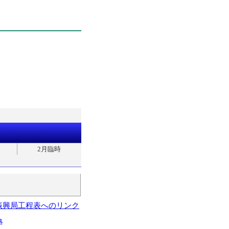
2月臨時
振興局工程表へのリンク
略