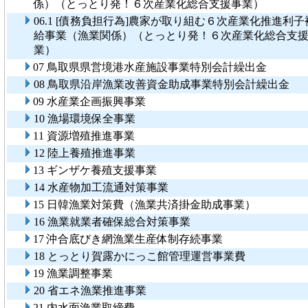
係）（とっとり発！６次産業化総合支援事業）
06.1 [債務負担行為]農家が取り組む６次産業化推進利子
給事業（漁業関係）（とっとり発！６次産業化総合支
業）
07 鳥取県県営境港水産施設事業特別会計繰出金
08 鳥取県沿岸漁業改善資金助成事業特別会計繰出金
09 水産業企画振興事業
10 漁場環境保全事業
11 資源増殖推進事業
12 陸上養殖推進事業
13 ギンザケ養殖支援事業
14 水産物加工流通対策事業
15 日韓漁業対策費（漁業共済掛金助成事業）
16 漁業就業者確保総合対策事業
17 沖合底びき網漁業生産体制存続事業
18 とっとり賀露かにっこ館管理運営事業費
19 漁業調整事業
20 省エネ漁業推進事業
21 内水面漁業取締費