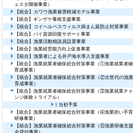
ェスタ開催事業）
【統合】カワウ漁業被害軽減モデル事業
【統合】ギンザケ養殖支援事業
【統合】コイヘルペスウィルス病まん延防止対策事業
【統合】バイ資源回復サポート事業
【統合】漁業活動相談員設置事業
【統合】漁業経営能力向上促進事業
【統合】漁業者による井戸海水導入支援事業
【統合】漁業就業者確保総合対策事業（①漁業就業者確
育成事業）
【統合】漁業就業者確保総合対策事業（②次世代の漁
育成事業）
【統合】漁業就業者確保総合対策事業（③漁業就業チャ
ンジ体験トライアル）
1 当初予算
【統合】漁業就業者確保総合対策事業（④漁業担い手育
研修事業）
【統合】漁業就業者確保総合対策事業（⑤漁業研修支
金貸付事業）