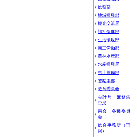
総務部
地域振興部
観光交流局
福祉保健部
生活環境部
商工労働部
農林水産部
水産振興局
県土整備部
警察本部
教育委員会
会計局・庶務集
中局
県会・各種委員
会
総合事務所（再
掲）