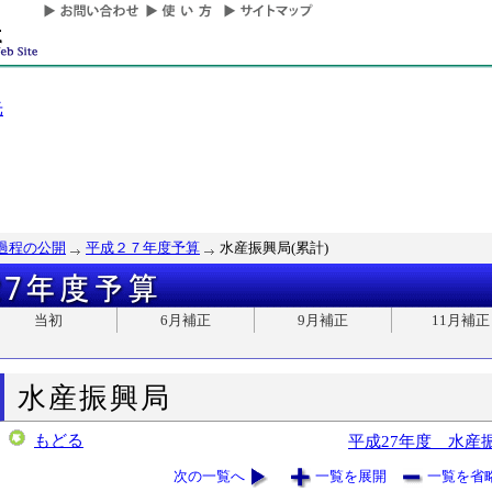
光
過程の公開
平成２７年度予算
水産振興局(累計)
当初
6月補正
9月補正
11月補正
水産振興局
もどる
平成27年度 水産
次の一覧へ
一覧を展開
一覧を省