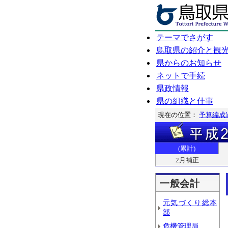
テーマでさがす
鳥取県の紹介と観
県からのお知らせ
ネットで手続
県政情報
県の組織と仕事
現在の位置：
予算編成
(累計)
2月補正
一般会計
元気づくり総本
部
危機管理局