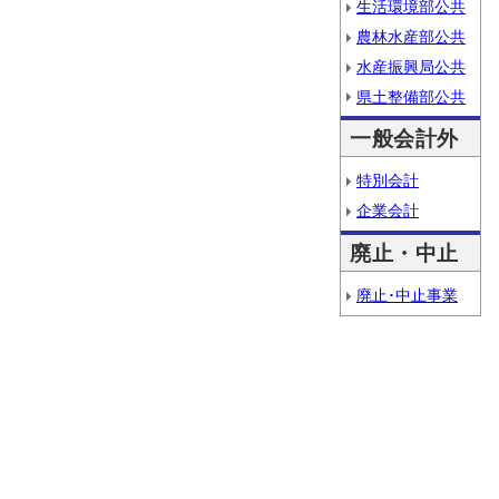
生活環境部公共
農林水産部公共
水産振興局公共
県土整備部公共
一般会計外
特別会計
企業会計
廃止・中止
廃止･中止事業