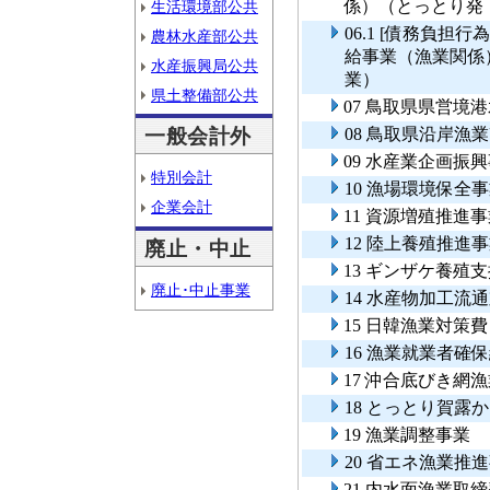
係）（とっとり発
生活環境部公共
06.1 [債務負
農林水産部公共
給事業（漁業関係
水産振興局公共
業）
県土整備部公共
07 鳥取県県営境
一般会計外
08 鳥取県沿岸
09 水産業企画振
特別会計
10 漁場環境保全
企業会計
11 資源増殖推進
12 陸上養殖推進
廃止・中止
13 ギンザケ養殖
廃止･中止事業
14 水産物加工流
15 日韓漁業対策
16 漁業就業者確
17 沖合底びき網
18 とっとり賀露
19 漁業調整事業
20 省エネ漁業推
21 内水面漁業取