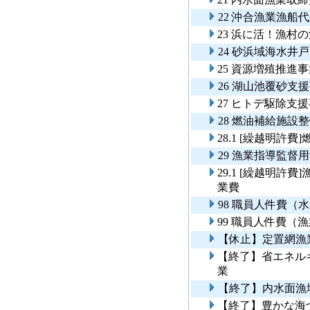
22 沖合漁業漁船
23 浜に活！漁
24 砂浜域海水井
25 資源増殖推進
26 湖山池覆砂支
27 ヒトデ駆除支
28 燃油補給施設
28.1 [繰越明許
29 漁業指導監督
29.1 [繰越明
業費
98 職員人件費（
99 職員人件費（
【休止】定置網漁
【終了】省エネル
業
【終了】内水面漁
【終了】豊かな海