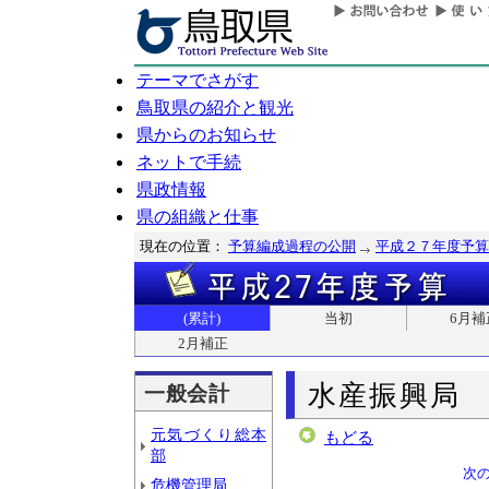
テーマでさがす
鳥取県の紹介と観光
県からのお知らせ
ネットで手続
県政情報
県の組織と仕事
現在の位置：
予算編成過程の公開
平成２７年度予算
(累計)
当初
6月補
2月補正
水産振興局
一般会計
元気づくり総本
もどる
部
次
危機管理局