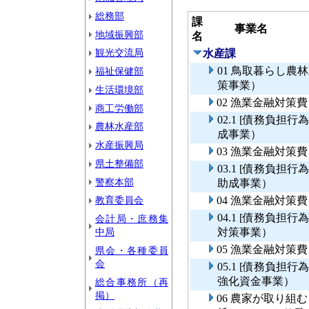
総務部
課
事業名
地域振興部
名
観光交流局
水産課
01 鳥取暮らし
福祉保健部
策事業）
生活環境部
02 漁業金融対策
商工労働部
02.1 [債務負
農林水産部
成事業）
水産振興局
03 漁業金融対策
県土整備部
03.1 [債務負
警察本部
助成事業）
教育委員会
04 漁業金融対策
04.1 [債務負
会計局・庶務集
中局
対策事業）
05 漁業金融対
県会・各種委員
会
05.1 [債務負
強化資金事業）
総合事務所（再
掲）
06 農家が取り