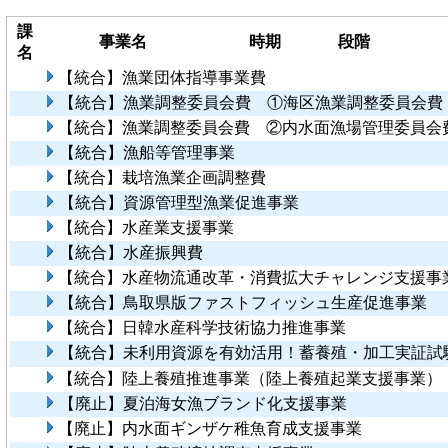
課
事業名
時期
段階
名
【統合】漁業団体指導事業費
【統合】漁業調整委員会費 ①海区漁業調整委員会費
【統合】漁業調整委員会費 ②内水面漁場管理委員会
【統合】漁船等管理事業
【統合】栽培漁業企画調整費
【統合】資源管理型漁業促進事業
【統合】水産業支援事業
【統合】水産振興費
【統合】水産物流通改革・消費拡大チャレンジ支援事
【統合】鳥取県版ファストフィッシュ生産促進事業
【統合】日韓水産科学技術協力推進事業
【統合】未利用資源を有効活用！蓄養殖・加工実証試
【統合】陸上養殖推進事業（陸上養殖起業支援事業）
【廃止】夏泊海女漁ブランド化支援事業
【廃止】内水面ギンザケ稚魚育成支援事業