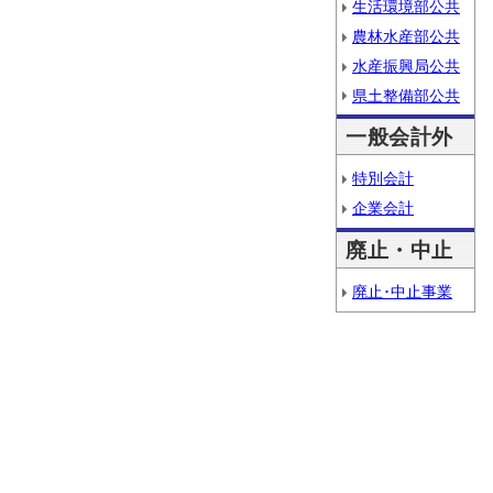
生活環境部公共
農林水産部公共
水産振興局公共
県土整備部公共
一般会計外
特別会計
企業会計
廃止・中止
廃止･中止事業