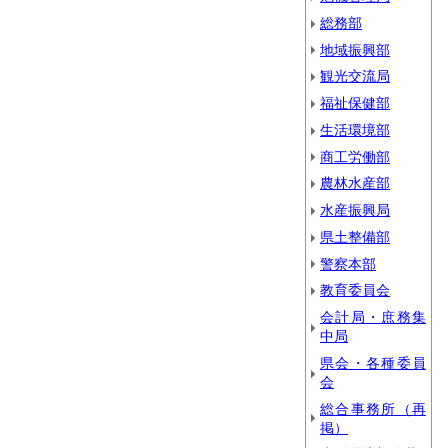
総務部
地域振興部
観光交流局
福祉保健部
生活環境部
商工労働部
農林水産部
水産振興局
県土整備部
警察本部
教育委員会
会計局・庶務集
中局
県会・各種委員
会
総合事務所（再
掲）