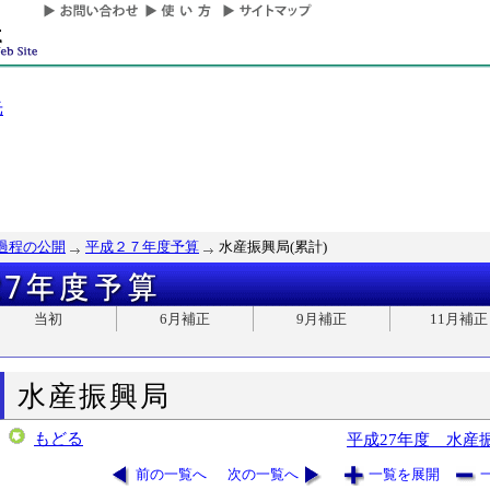
光
過程の公開
平成２７年度予算
水産振興局(累計)
当初
6月補正
9月補正
11月補正
水産振興局
もどる
平成27年度 水産
前の一覧へ
次の一覧へ
一覧を展開