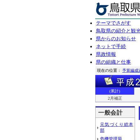
テーマでさがす
鳥取県の紹介と観
県からのお知らせ
ネットで手続
県政情報
県の組織と仕事
現在の位置：
予算編成
(累計)
2月補正
一般会計
元気づくり総本
部
危機管理局