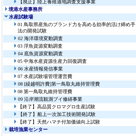
【廃止】陸上養殖適地調査支援事業
境港水産事務所
水産試験場
01 鳥取県産魚のブランド力を高める効率的活け締め手
法の開発試験
02 海洋環境変動調査
03 浮魚資源変動調査
04 底魚資源変動調査
05 中海水産資源生産力回復調査
06 水産情報発信事業
07 水産試験場管理運営費
08 [繰越明許費]第一鳥取丸維持管理費
08 第一鳥取丸維持管理費
09 沿岸潮流観測ブイ修繕事業
【終了】高品質クロマグロ生産試験
【終了】船上一次加工技術開発試験
【終了】天然ハマチ付加価値向上試験
栽培漁業センター