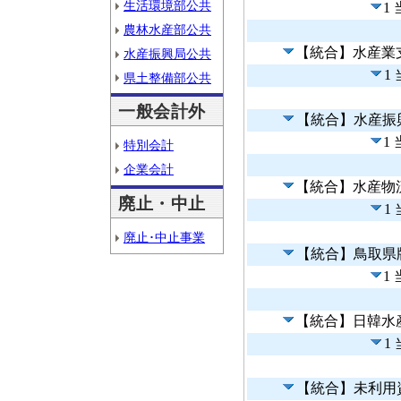
生活環境部公共
1
農林水産部公共
【統合】水産業
水産振興局公共
1
県土整備部公共
一般会計外
【統合】水産振
1
特別会計
企業会計
【統合】水産物
廃止・中止
1
廃止･中止事業
【統合】鳥取県
1
【統合】日韓水
1
【統合】未利用