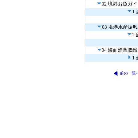
02 境港お魚ガ
1
03 境港水産振
1
04 海面漁業取
1
前の一覧